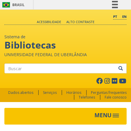
BRASIL
Simplifique!
PT
EN
ACESSIBILIDADE
ALTO CONTRASTE
Comunica BR
Participe
Sistema de
Acesso à informação
Bibliotecas
Legislação
UNIVERSIDADE FEDERAL DE UBERLÂNDIA
Canais
Buscar
Dados abertos
Serviços
Horários
Perguntas frequentes
Telefones
Fale conosco
MENU
Toggle 