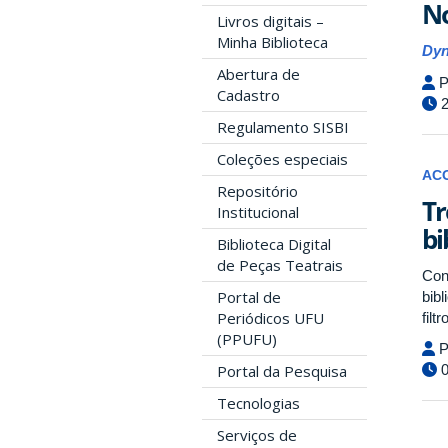
No
Livros digitais –
Minha Biblioteca
Dyn
Abertura de
P
Cadastro
2
Regulamento SISBI
Coleções especiais
AC
Repositório
Tr
Institucional
bi
Biblioteca Digital
de Peças Teatrais
Con
Portal de
bib
Periódicos UFU
filt
(PPUFU)
P
Portal da Pesquisa
0
Tecnologias
Serviços de