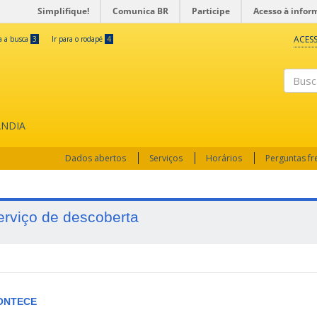
Simplifique!
Comunica BR
Participe
Acesso à infor
ACESS
ra a busca
3
Ir para o rodapé
4
Busc
ÂNDIA
Dados abertos
Serviços
Horários
Perguntas f
erviço de descoberta
ONTECE