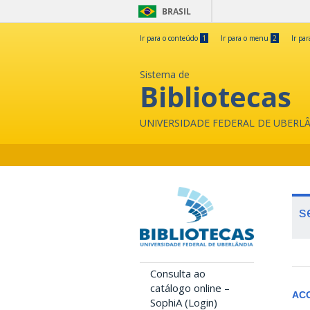
BRASIL
Ir para o conteúdo
1
Ir para o menu
2
Ir pa
Sistema de
Bibliotecas
UNIVERSIDADE FEDERAL DE UBERL
s
Consulta ao
catálogo online –
AC
SophiA (Login)