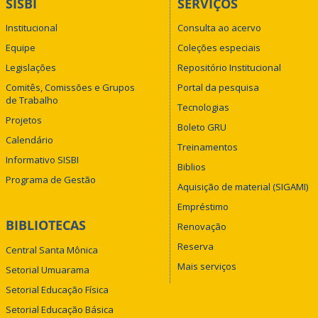
SISBI
SERVIÇOS
Institucional
Consulta ao acervo
Equipe
Coleções especiais
Legislações
Repositório Institucional
Comitês, Comissões e Grupos
Portal da pesquisa
de Trabalho
Tecnologias
Projetos
Boleto GRU
Calendário
Treinamentos
Informativo SISBI
Biblios
Programa de Gestão
Aquisição de material (SIGAMI)
Empréstimo
BIBLIOTECAS
Renovação
Reserva
Central Santa Mônica
Mais serviços
Setorial Umuarama
Setorial Educação Física
Setorial Educação Básica