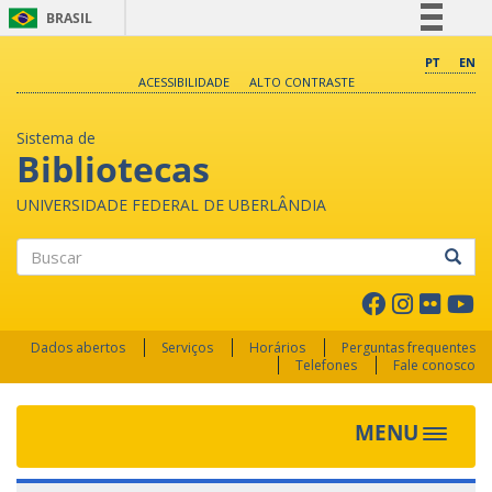
BRASIL
Simplifique!
PT
EN
ACESSIBILIDADE
ALTO CONTRASTE
Comunica BR
Participe
Sistema de
Acesso à informação
Bibliotecas
Legislação
UNIVERSIDADE FEDERAL DE UBERLÂNDIA
Canais
Buscar
Dados abertos
Serviços
Horários
Perguntas frequentes
Telefones
Fale conosco
MENU
Toggle 