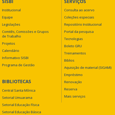
SISBI
SERVIÇOS
Institucional
Consulta ao acervo
Equipe
Coleções especiais
Legislações
Repositório Institucional
Comitês, Comissões e Grupos
Portal da pesquisa
de Trabalho
Tecnologias
Projetos
Boleto GRU
Calendário
Treinamentos
Informativo SISBI
Biblios
Programa de Gestão
Aquisição de material (SIGAMI)
Empréstimo
BIBLIOTECAS
Renovação
Reserva
Central Santa Mônica
Mais serviços
Setorial Umuarama
Setorial Educação Física
Setorial Educação Básica