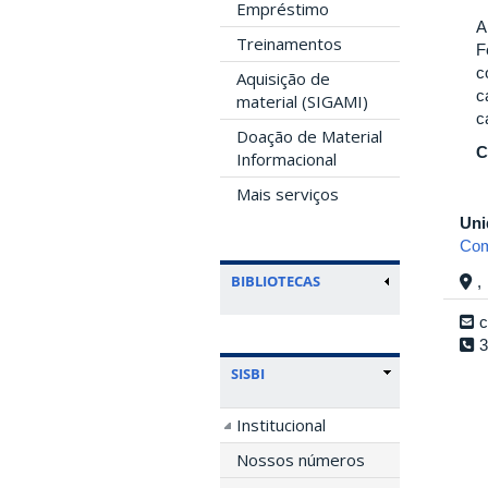
Empréstimo
A
Treinamentos
F
c
Aquisição de
c
material (SIGAMI)
c
Doação de Material
C
Informacional
Mais serviços
Uni
Com
BIBLIOTECAS
,
c
3
SISBI
Institucional
Nossos números