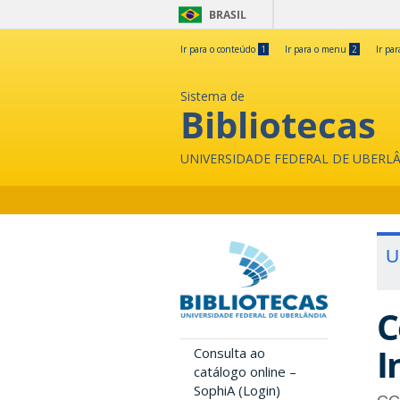
BRASIL
Ir para o conteúdo
1
Ir para o menu
2
Ir pa
Sistema de
Bibliotecas
UNIVERSIDADE FEDERAL DE UBERL
U
C
I
Consulta ao
catálogo online –
SophiA (Login)