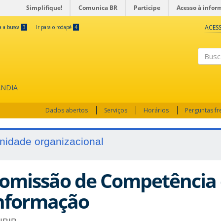
Simplifique!
Comunica BR
Participe
Acesso à infor
ACESS
ra a busca
3
Ir para o rodapé
4
Busc
ÂNDIA
Dados abertos
Serviços
Horários
Perguntas f
nidade organizacional
omissão de Competência
nformação