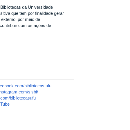
ibliotecas da Universidade
itiva que tem por finalidade gerar
externo, por meio de
 contribuir com as ações de
acebook.com/bibliotecas.ufu
instagram.com/sisbi/
er.com/bibliotecasufu
uTube