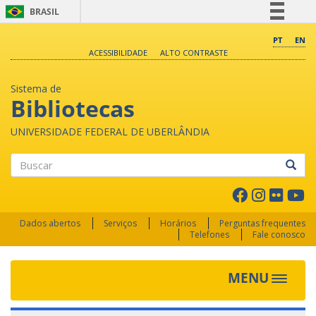
BRASIL
Simplifique!
PT
EN
ACESSIBILIDADE
ALTO CONTRASTE
Comunica BR
Participe
Sistema de
Acesso à informação
Bibliotecas
Legislação
UNIVERSIDADE FEDERAL DE UBERLÂNDIA
Canais
Buscar
Dados abertos
Serviços
Horários
Perguntas frequentes
Telefones
Fale conosco
MENU
Toggle 