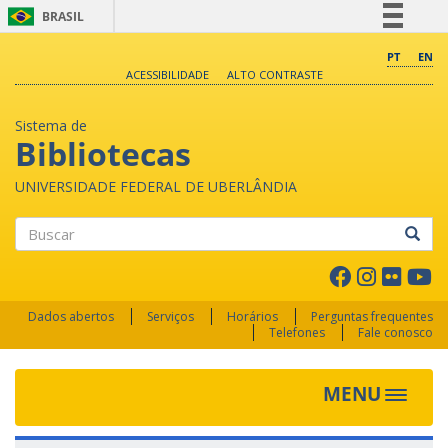
BRASIL
Simplifique!
PT
EN
ACESSIBILIDADE
ALTO CONTRASTE
Comunica BR
Participe
Sistema de
Acesso à informação
Bibliotecas
Legislação
UNIVERSIDADE FEDERAL DE UBERLÂNDIA
Canais
Buscar
Dados abertos
Serviços
Horários
Perguntas frequentes
Telefones
Fale conosco
MENU
Toggle 