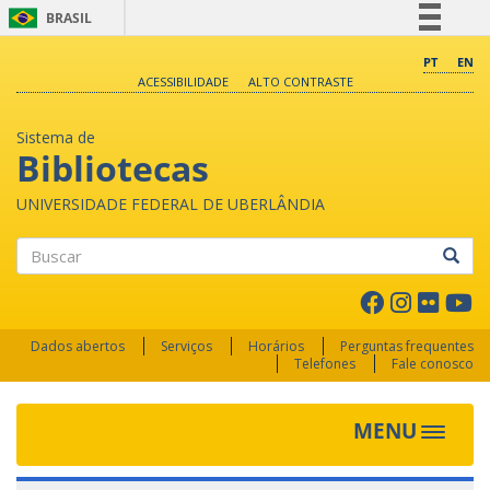
BRASIL
Simplifique!
PT
EN
ACESSIBILIDADE
ALTO CONTRASTE
Comunica BR
Participe
Sistema de
Acesso à informação
Bibliotecas
Legislação
UNIVERSIDADE FEDERAL DE UBERLÂNDIA
Canais
Buscar
Dados abertos
Serviços
Horários
Perguntas frequentes
Telefones
Fale conosco
MENU
Toggle 