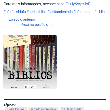
Para mais informações, acesse:
https://bit.ly/2Aps4sB
#ufu
#sisbiufu
#seriebiblios
#visitaorientada
#ufuemcasa
#bibliote
← Episódio anterior
Próximo episódio →
Tópicos:
Série Biblios
seriado informativo
1a. temporada