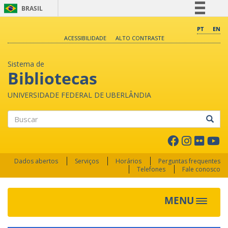
BRASIL
Simplifique!
PT
EN
ACESSIBILIDADE
ALTO CONTRASTE
Comunica BR
Participe
Sistema de
Acesso à informação
Bibliotecas
Legislação
UNIVERSIDADE FEDERAL DE UBERLÂNDIA
Canais
Buscar
Dados abertos
Serviços
Horários
Perguntas frequentes
Telefones
Fale conosco
MENU
Toggle 