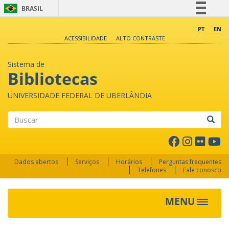
BRASIL
Simplifique!
PT
EN
ACESSIBILIDADE
ALTO CONTRASTE
Comunica BR
Participe
Sistema de
Acesso à informação
Bibliotecas
Legislação
UNIVERSIDADE FEDERAL DE UBERLÂNDIA
Canais
Buscar
Dados abertos
Serviços
Horários
Perguntas frequentes
Telefones
Fale conosco
MENU
Toggle 