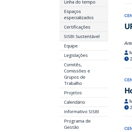
Linha do tempo
Espaços
CE
especializados
UF
Certificações
SISBI Sustentável
Ant
Equipe
M
Legislações
2
Comitês,
Comissões e
Grupos de
CE
Trabalho
Ho
Projetos
M
Calendário
2
Informativo SISBI
Programa de
Gestão
CE