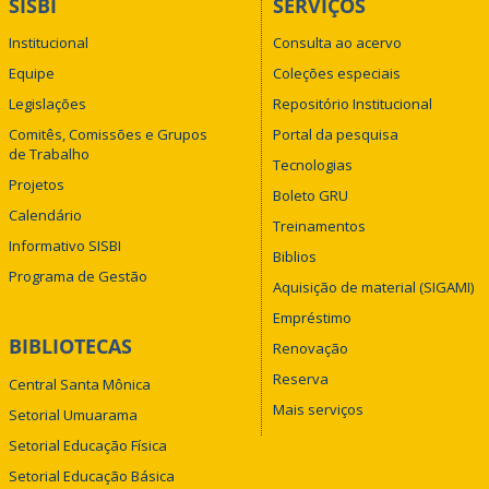
SISBI
SERVIÇOS
Institucional
Consulta ao acervo
Equipe
Coleções especiais
Legislações
Repositório Institucional
Comitês, Comissões e Grupos
Portal da pesquisa
de Trabalho
Tecnologias
Projetos
Boleto GRU
Calendário
Treinamentos
Informativo SISBI
Biblios
Programa de Gestão
Aquisição de material (SIGAMI)
Empréstimo
BIBLIOTECAS
Renovação
Reserva
Central Santa Mônica
Mais serviços
Setorial Umuarama
Setorial Educação Física
Setorial Educação Básica