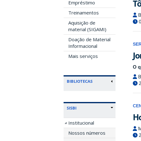
Tô
Empréstimo
Treinamentos
B
0
Aquisição de
material (SIGAMI)
Doação de Material
SE
Informacional
Jo
Mais serviços
O q
B
BIBLIOTECAS
2
CE
SISBI
Ho
Institucional
M
Nossos números
2