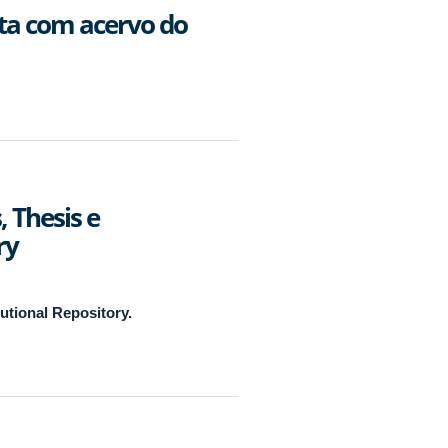
a com acervo do
 Thesis e
ry
tutional Repository.