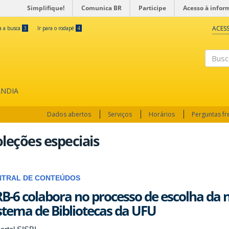
Simplifique!
Comunica BR
Participe
Acesso à infor
ACESS
ra a busca
3
Ir para o rodapé
4
Busc
ÂNDIA
Dados abertos
Serviços
Horários
Perguntas f
leções especiais
NTRAL DE CONTEÚDOS
B-6 colabora no processo de escolha da 
stema de Bibliotecas da UFU