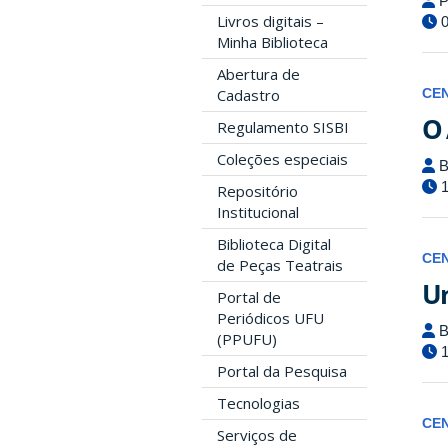
P
Livros digitais –
0
Minha Biblioteca
Abertura de
Cadastro
CE
O 
Regulamento SISBI
Coleções especiais
B
1
Repositório
Institucional
Biblioteca Digital
CE
de Peças Teatrais
Un
Portal de
Periódicos UFU
B
(PPUFU)
1
Portal da Pesquisa
Tecnologias
CE
Serviços de