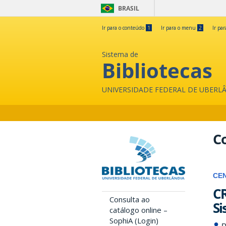
BRASIL
Ir para o conteúdo
1
Ir para o menu
2
Ir pa
Sistema de
Bibliotecas
UNIVERSIDADE FEDERAL DE UBERL
Co
CE
CR
Consulta ao
Si
catálogo online –
SophiA (Login)