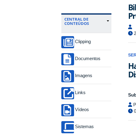
Bi
Pr
CENTRAL DE
CONTEÚDOS
2
Clipping
SE
Documentos
Ha
Di
Imagens
Links
Sub
P
Vídeos
0
Sistemas