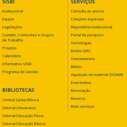
SISBI
SERVIÇOS
Institucional
Consulta ao acervo
Equipe
Coleções especiais
Legislações
Repositório Institucional
Comitês, Comissões e Grupos
Portal da pesquisa
de Trabalho
Tecnologias
Projetos
Boleto GRU
Calendário
Treinamentos
Informativo SISBI
Biblios
Programa de Gestão
Aquisição de material (SIGAMI)
Empréstimo
BIBLIOTECAS
Renovação
Reserva
Central Santa Mônica
Mais serviços
Setorial Umuarama
Setorial Educação Física
Setorial Educação Básica