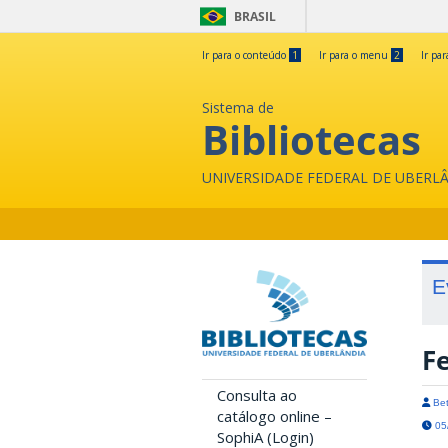
BRASIL
Ir para o conteúdo
1
Ir para o menu
2
Ir pa
Sistema de
Bibliotecas
UNIVERSIDADE FEDERAL DE UBERL
E
Fe
Consulta ao
Bet
catálogo online –
05/
SophiA (Login)