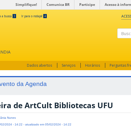
Simplifique!
Comunica BR
Participe
Acesso à infor
ACESS
ra a busca
3
Ir para o rodapé
4
Busc
ÂNDIA
Dados abertos
Serviços
Horários
Perguntas f
vento da Agenda
ira de ArtCult Bibliotecas UFU
ânia Nunes
02/2024 - 14:22 - atualizado em 05/02/2024 - 14:22