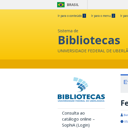
BRASIL
Ir para o conteúdo
1
Ir para o menu
2
Ir pa
Sistema de
Bibliotecas
UNIVERSIDADE FEDERAL DE UBERL
E
Fe
Consulta ao
Bet
catálogo online –
05/
SophiA (Login)