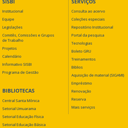
SISBI
SERVIÇOS
Institucional
Consulta ao acervo
Equipe
Coleções especiais
Legislações
Repositório Institucional
Comitês, Comissões e Grupos
Portal da pesquisa
de Trabalho
Tecnologias
Projetos
Boleto GRU
Calendário
Treinamentos
Informativo SISBI
Biblios
Programa de Gestão
Aquisição de material (SIGAMI)
Empréstimo
BIBLIOTECAS
Renovação
Reserva
Central Santa Mônica
Mais serviços
Setorial Umuarama
Setorial Educação Física
Setorial Educação Básica