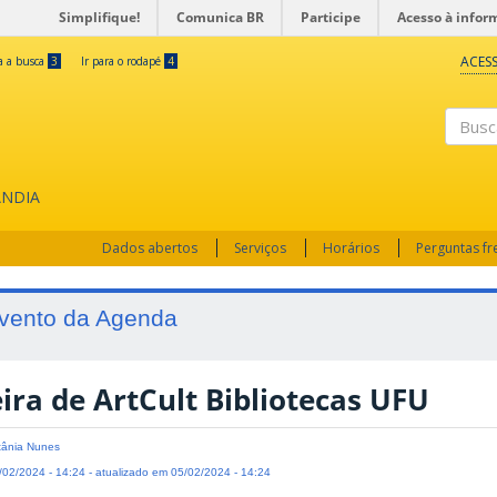
Simplifique!
Comunica BR
Participe
Acesso à infor
ACESS
ra a busca
3
Ir para o rodapé
4
Busc
ÂNDIA
Dados abertos
Serviços
Horários
Perguntas f
vento da Agenda
ira de ArtCult Bibliotecas UFU
ânia Nunes
02/2024 - 14:24 - atualizado em 05/02/2024 - 14:24