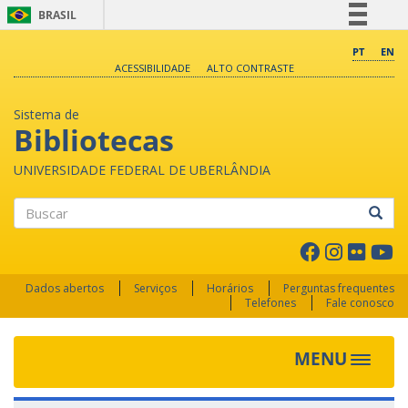
BRASIL
Simplifique!
PT
EN
ACESSIBILIDADE
ALTO CONTRASTE
Comunica BR
Participe
Sistema de
Acesso à informação
Bibliotecas
Legislação
UNIVERSIDADE FEDERAL DE UBERLÂNDIA
Canais
Buscar
Dados abertos
Serviços
Horários
Perguntas frequentes
Telefones
Fale conosco
MENU
Toggle 