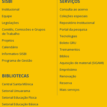
SISBI
SERVIÇOS
Institucional
Consulta ao acervo
Equipe
Coleções especiais
Legislações
Repositório Institucional
Comitês, Comissões e Grupos
Portal da pesquisa
de Trabalho
Tecnologias
Projetos
Boleto GRU
Calendário
Treinamentos
Informativo SISBI
Biblios
Programa de Gestão
Aquisição de material (SIGAMI)
Empréstimo
BIBLIOTECAS
Renovação
Reserva
Central Santa Mônica
Mais serviços
Setorial Umuarama
Setorial Educação Física
Setorial Educação Básica