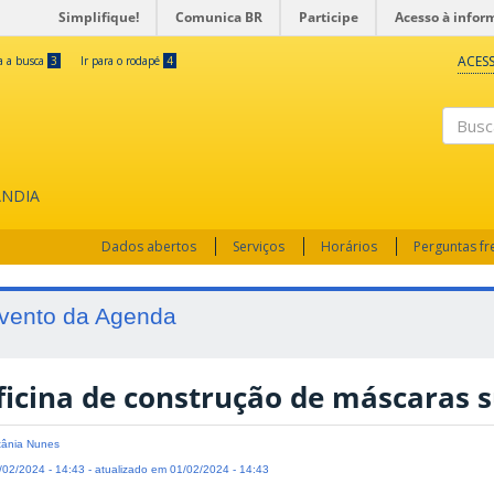
Simplifique!
Comunica BR
Participe
Acesso à infor
ACESS
ra a busca
3
Ir para o rodapé
4
Busc
ÂNDIA
Dados abertos
Serviços
Horários
Perguntas f
vento da Agenda
ficina de construção de máscaras 
ânia Nunes
02/2024 - 14:43 - atualizado em 01/02/2024 - 14:43