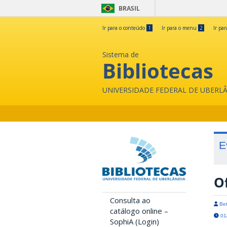
BRASIL
Ir para o conteúdo
1
Ir para o menu
2
Ir pa
Sistema de
Bibliotecas
UNIVERSIDADE FEDERAL DE UBERL
E
O
Consulta ao
Bet
catálogo online –
01/
SophiA (Login)