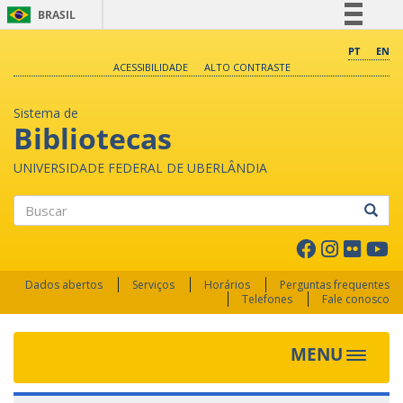
BRASIL
Simplifique!
PT
EN
ACESSIBILIDADE
ALTO CONTRASTE
Comunica BR
Participe
Sistema de
Acesso à informação
Bibliotecas
Legislação
UNIVERSIDADE FEDERAL DE UBERLÂNDIA
Canais
Buscar
Dados abertos
Serviços
Horários
Perguntas frequentes
Telefones
Fale conosco
MENU
Toggle 