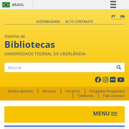
BRASIL
Simplifique!
PT
EN
ACESSIBILIDADE
ALTO CONTRASTE
Comunica BR
Participe
Sistema de
Acesso à informação
Bibliotecas
Legislação
UNIVERSIDADE FEDERAL DE UBERLÂNDIA
Canais
Buscar
Dados abertos
Serviços
Horários
Perguntas frequentes
Telefones
Fale conosco
MENU
Toggle 