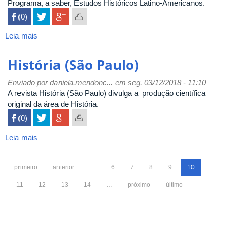
Programa, a saber, Estudos Históricos Latino-Americanos.
 (0)

Leia mais
sobre
História
Unisinos
História (São Paulo)
Enviado por
daniela.mendonc...
em seg, 03/12/2018 - 11:10
A revista História (São Paulo) divulga a produção científica
original da área de História.
 (0)

Leia mais
sobre
História
(São
primeiro
anterior
…
6
7
8
9
10
Paulo)
11
12
13
14
…
próximo
último