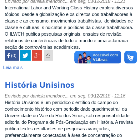
Enviado por
daniela.mendonc...
em seg, 03/12/2018 - 11:21
International Labor and Working Class History explora diversos
tópicos, desde a globalização e os direitos dos trabalhadores à
classe e ao consumo, movimentos trabalhistas, identidades de
classe e culturas, sindicatos e políticas da classe trabalhadora.
O ILWCH publica pesquisas originais, ensaios de revisão,
relatórios de conferências de todo o mundo e uma aclamada
seção de controvérsias acadêmicas.
 (0)

Leia mais
sobre
International
Labor
História Unisinos
and
Working
Enviado por
daniela.mendonc...
em seg, 03/12/2018 - 11:16
Class
História Unisinos é um periódico científico do campo do
History
conhecimento histórico com periodicidade quadrimestral, da
Universidade do Vale do Rio dos Sinos, sob responsabilidade
editorial do Programa de Pós-Graduação em História. A revista
publica textos resultantes de pesquisas avançadas,
preferencialmente conectadas à área de concentração do