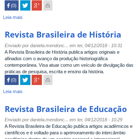
 (0)

Leia mais
sobre
Revista
de
Revista Brasileira de História
História
(São
Enviado por
daniela.mendonc...
em ter, 04/12/2018 - 10:31
Paulo)
A Revista Brasileira de História publica artigos originais e
afinados com o avanço da produção historiográfica
contemporânea. Visa atuar como um veículo de divulgação das
práticas de pesquisa, escrita e ensino da história.
 (0)

Leia mais
sobre
Revista
Brasileira
Revista Brasileira de Educação
de
História
Enviado por
daniela.mendonc...
em ter, 04/12/2018 - 10:29
A Revista Brasileira de Educação publica artigos acadêmicos e
científicos e é voltado para o aprimoramento do intercâmbio