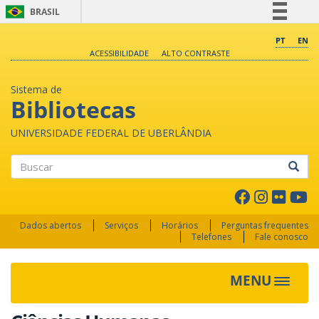
BRASIL
Simplifique!
PT
EN
ACESSIBILIDADE
ALTO CONTRASTE
Comunica BR
Participe
Sistema de
Acesso à informação
Bibliotecas
Legislação
UNIVERSIDADE FEDERAL DE UBERLÂNDIA
Canais
Buscar
Dados abertos
Serviços
Horários
Perguntas frequentes
Telefones
Fale conosco
MENU
Toggle 