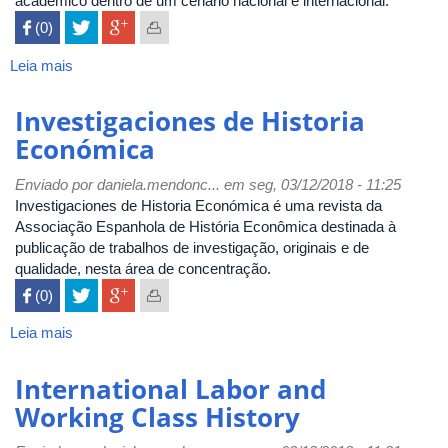
acadêmico dentro de um cenário nacional e internacional.
 (0)

Leia mais
sobre
Revista
Brasileira
Investigaciones de Historia
de
Económica
Educação
Enviado por
daniela.mendonc...
em seg, 03/12/2018 - 11:25
Investigaciones de Historia Económica é uma revista da
Associação Espanhola de História Econômica destinada à
publicação de trabalhos de investigação, originais e de
qualidade, nesta área de concentração.
 (0)

Leia mais
sobre
Investigaciones
de
International Labor and
Historia
Working Class History
Económica