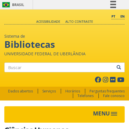
BRASIL
Simplifique!
PT
EN
ACESSIBILIDADE
ALTO CONTRASTE
Comunica BR
Participe
Sistema de
Acesso à informação
Bibliotecas
Legislação
UNIVERSIDADE FEDERAL DE UBERLÂNDIA
Canais
Buscar
Dados abertos
Serviços
Horários
Perguntas frequentes
Telefones
Fale conosco
MENU
Toggle 