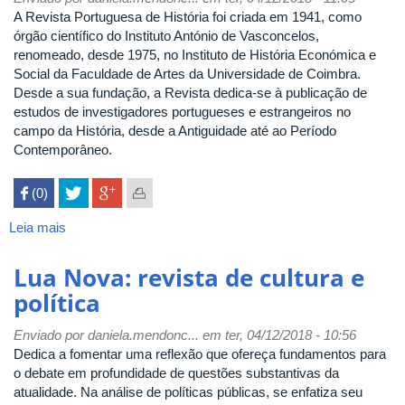
Educação
A Revista Portuguesa de História foi criada em 1941, como
órgão científico do Instituto António de Vasconcelos,
renomeado, desde 1975, no Instituto de História Económica e
Social da Faculdade de Artes da Universidade de Coimbra.
Desde a sua fundação, a Revista dedica-se à publicação de
estudos de investigadores portugueses e estrangeiros no
campo da História, desde a Antiguidade até ao Período
Contemporâneo.
 (0)

Leia mais
sobre
Revista
Portuguesa
Lua Nova: revista de cultura e
de
política
História
Enviado por
daniela.mendonc...
em ter, 04/12/2018 - 10:56
Dedica a fomentar uma reflexão que ofereça fundamentos para
o debate em profundidade de questões substantivas da
atualidade. Na análise de políticas públicas, se enfatiza seu