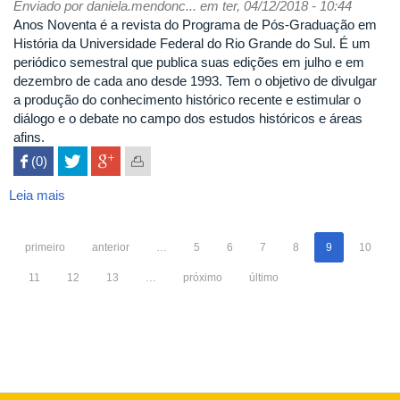
Enviado por
daniela.mendonc...
em ter, 04/12/2018 - 10:44
Anos Noventa é a revista do Programa de Pós-Graduação em
História da Universidade Federal do Rio Grande do Sul. É um
periódico semestral que publica suas edições em julho e em
dezembro de cada ano desde 1993. Tem o objetivo de divulgar
a produção do conhecimento histórico recente e estimular o
diálogo e o debate no campo dos estudos históricos e áreas
afins.
 (0)

Leia mais
sobre
Anos
Noventa
primeiro
anterior
…
5
6
7
8
9
10
11
12
13
…
próximo
último