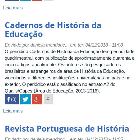
Leia mais
sobre
Diálogos
Cadernos de História da
Educação
Enviado por
daniela.mendonc...
em ter, 04/12/2018 - 11:08
O periódico Cadernos de História da Educação tem periocidade
quadrimestral, com publicação de aproximadamente quarenta e
cinco artigos anualmente. Os autores são pesquisadores
brasileiros e estrangeiros da área de História da Educação,
vinculados a diferentes instituições universitárias no país e no
exterior. O periódico está classificado no estrato A2 do
Qualis/Capes (Área de Educação, 2013-2016).
 (0)

Leia mais
sobre
Cadernos
de
Revista Portuguesa de História
História
da
Enviado por
daniela.mendonc...
em ter, 04/12/2018 - 11:05