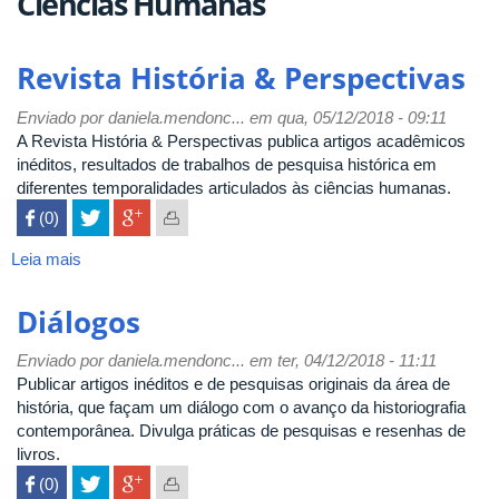
Ciências Humanas
Revista História & Perspectivas
Enviado por
daniela.mendonc...
em qua, 05/12/2018 - 09:11
A Revista História & Perspectivas publica artigos acadêmicos
inéditos, resultados de trabalhos de pesquisa histórica em
diferentes temporalidades articulados às ciências humanas.
 (0)

Leia mais
sobre
Revista
História
Diálogos
&
Perspectivas
Enviado por
daniela.mendonc...
em ter, 04/12/2018 - 11:11
Publicar artigos inéditos e de pesquisas originais da área de
história, que façam um diálogo com o avanço da historiografia
contemporânea. Divulga práticas de pesquisas e resenhas de
livros.
 (0)
