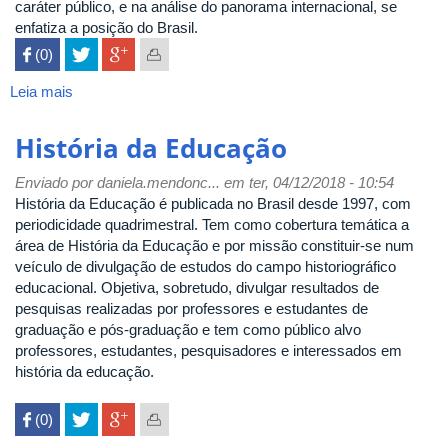
caráter público, e na análise do panorama internacional, se
enfatiza a posição do Brasil.
 (0)

Leia mais
sobre
Lua
Nova:
História da Educação
revista
de
Enviado por
daniela.mendonc...
em ter, 04/12/2018 - 10:54
cultura
História da Educação é publicada no Brasil desde 1997, com
e
periodicidade quadrimestral. Tem como cobertura temática a
política
área de História da Educação e por missão constituir-se num
veículo de divulgação de estudos do campo historiográfico
educacional. Objetiva, sobretudo, divulgar resultados de
pesquisas realizadas por professores e estudantes de
graduação e pós-graduação e tem como público alvo
professores, estudantes, pesquisadores e interessados em
história da educação.
 (0)
