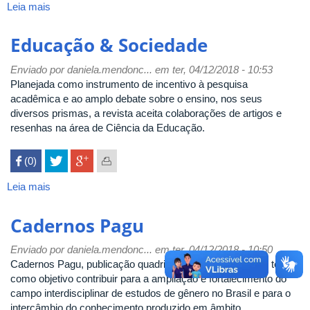
Leia mais
sobre
História
da
Educação & Sociedade
Educação
Enviado por
daniela.mendonc...
em ter, 04/12/2018 - 10:53
Planejada como instrumento de incentivo à pesquisa
acadêmica e ao amplo debate sobre o ensino, nos seus
diversos prismas, a revista aceita colaborações de artigos e
resenhas na área de Ciência da Educação.
 (0)

Leia mais
sobre
Educação
&
Cadernos Pagu
Sociedade
Enviado por
daniela.mendonc...
em ter, 04/12/2018 - 10:50
Cadernos Pagu, publicação quadrimestral interdisciplinar, tem
como objetivo contribuir para a ampliação e fortalecimento do
campo interdisciplinar de estudos de gênero no Brasil e para o
intercâmbio do conhecimento produzido em âmbito