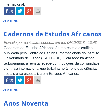
internacional.
 (0)

Leia mais
sobre
Cadernos
Pagu
Cadernos de Estudos Africanos
Enviado por
daniela.mendonc...
em ter, 04/12/2018 - 10:48
Cadernos de Estudos Africanos é uma revista científica
publicada pelo Centro de Estudos Internacionais do Instituto
Universitário de Lisboa (ISCTE-IUL). Com foco na África
Subsaariana, a revista recebe contribuições da comunidade
científica internacional que trabalha no âmbito das ciências
sociais e se especializa em Estudos Africanos.
 (0)

Leia mais
sobre
Cadernos
de
Anos Noventa
Estudos
Africanos