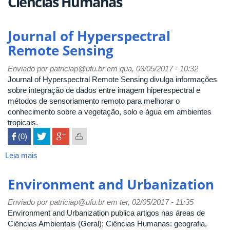
Ciências Humanas
Journal of Hyperspectral
Remote Sensing
Enviado por
patriciap@ufu.br
em qua, 03/05/2017 - 10:32
Journal of Hyperspectral Remote Sensing divulga informações
sobre integração de dados entre imagem hiperespectral e
métodos de sensoriamento remoto para melhorar o
conhecimento sobre a vegetação, solo e água em ambientes
tropicais.
 (0)

Leia mais
sobre
Journal
of
Environment and Urbanization
Hyperspectral
Remote
Enviado por
patriciap@ufu.br
em ter, 02/05/2017 - 11:35
Sensing
Environment and Urbanization publica artigos nas áreas de
Ciências Ambientais (Geral); Ciências Humanas: geografia,