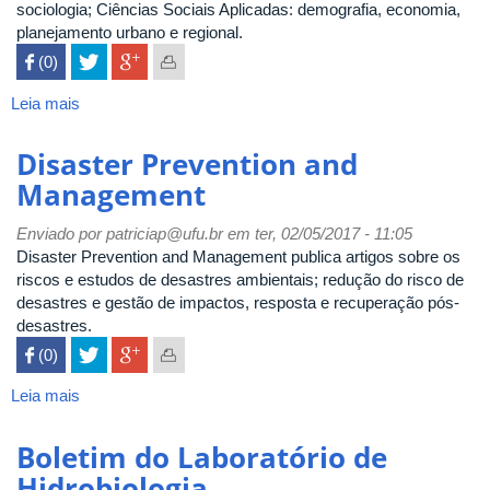
sociologia; Ciências Sociais Aplicadas: demografia, economia,
planejamento urbano e regional.
 (0)

Leia mais
sobre
Environment
and
Disaster Prevention and
Urbanization
Management
Enviado por
patriciap@ufu.br
em ter, 02/05/2017 - 11:05
Disaster Prevention and Management publica artigos sobre os
riscos e estudos de desastres ambientais; redução do risco de
desastres e gestão de impactos, resposta e recuperação pós-
desastres.
 (0)

Leia mais
sobre
Disaster
Prevention
Boletim do Laboratório de
and
Hidrobiologia
Management