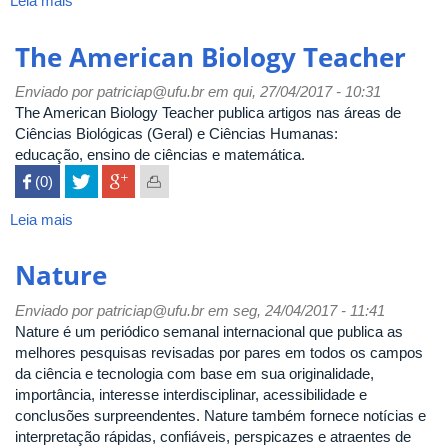
Leia mais
sobre
Ambiente
e
The American Biology Teacher
Educação
:
Enviado por
patriciap@ufu.br
em qui, 27/04/2017 - 10:31
revista
The American Biology Teacher publica artigos nas áreas de
de
Ciências Biológicas (Geral) e Ciências Humanas:
educação
educação, ensino de ciências e matemática.
ambiental
 (0)

Leia mais
sobre
The
American
Nature
Biology
Teacher
Enviado por
patriciap@ufu.br
em seg, 24/04/2017 - 11:41
Nature é um periódico semanal internacional que publica as
melhores pesquisas revisadas por pares em todos os campos
da ciência e tecnologia com base em sua originalidade,
importância, interesse interdisciplinar, acessibilidade e
conclusões surpreendentes. Nature também fornece notícias e
interpretação rápidas, confiáveis, perspicazes e atraentes de