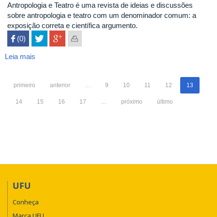
Antropologia e Teatro é uma revista de ideias e discussões
sobre antropologia e teatro com um denominador comum: a
exposição correta e científica argumento.
 (0)

Leia mais
sobre
Antropologia
e
primeiro
anterior
…
9
10
11
12
13
Teatro
14
15
16
17
…
próximo
último
UFU
Conheça
Marca UFU