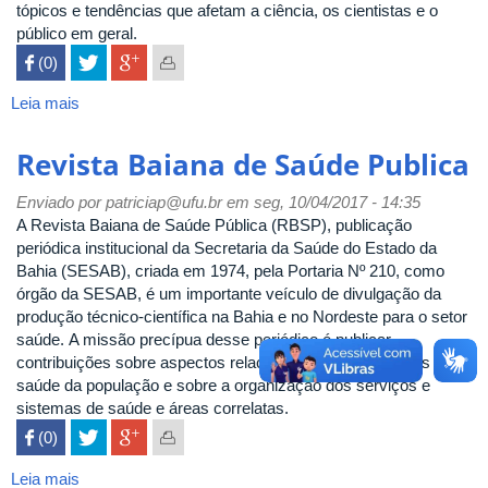
tópicos e tendências que afetam a ciência, os cientistas e o
público em geral.
 (0)

Leia mais
sobre
Nature
Revista Baiana de Saúde Publica
Enviado por
patriciap@ufu.br
em seg, 10/04/2017 - 14:35
A Revista Baiana de Saúde Pública (RBSP), publicação
periódica institucional da Secretaria da Saúde do Estado da
Bahia (SESAB), criada em 1974, pela Portaria Nº 210, como
órgão da SESAB, é um importante veículo de divulgação da
produção técnico-científica na Bahia e no Nordeste para o setor
saúde. A missão precípua desse periódico é publicar
contribuições sobre aspectos relacionados aos problemas de
saúde da população e sobre a organização dos serviços e
sistemas de saúde e áreas correlatas.
 (0)

Leia mais
sobre