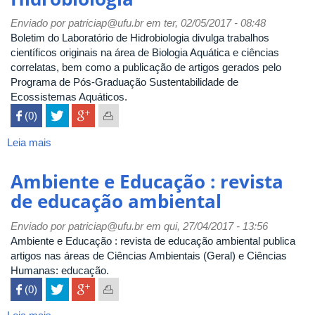
Enviado por
patriciap@ufu.br
em ter, 02/05/2017 - 08:48
Boletim do Laboratório de Hidrobiologia divulga trabalhos
científicos originais na área de Biologia Aquática e ciências
correlatas, bem como a publicação de artigos gerados pelo
Programa de Pós-Graduação Sustentabilidade de
Ecossistemas Aquáticos.
 (0)

Leia mais
sobre
Boletim
do
Ambiente e Educação : revista
Laboratório
de educação ambiental
de
Hidrobiologia
Enviado por
patriciap@ufu.br
em qui, 27/04/2017 - 13:56
Ambiente e Educação : revista de educação ambiental publica
artigos nas áreas de Ciências Ambientais (Geral) e Ciências
Humanas: educação.
 (0)
