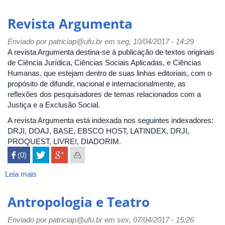
Revista
Baiana
Revista Argumenta
de
Saúde
Enviado por
patriciap@ufu.br
em seg, 10/04/2017 - 14:29
Publica
A revista Argumenta destina-se à publicação de textos originais
de Ciência Jurídica, Ciências Sociais Aplicadas, e Ciências
Humanas, que estejam dentro de suas linhas editoriais, com o
propósito de difundir, nacional e internacionalmente, as
reflexões dos pesquisadores de temas relacionados com a
Justiça e a Exclusão Social.
A revista Argumenta está indexada nos seguintes indexadores:
DRJI, DOAJ, BASE, EBSCO HOST, LATINDEX, DRJI,
PROQUEST, LIVRE!, DIADORIM.
 (0)

Leia mais
sobre
Revista
Argumenta
Antropologia e Teatro
Enviado por
patriciap@ufu.br
em sex, 07/04/2017 - 15:26