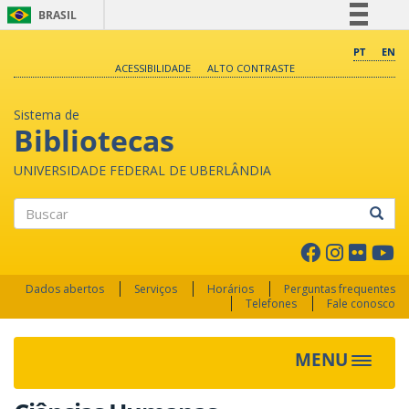
BRASIL
Simplifique!
PT
EN
ACESSIBILIDADE
ALTO CONTRASTE
Comunica BR
Participe
Sistema de
Acesso à informação
Bibliotecas
Legislação
UNIVERSIDADE FEDERAL DE UBERLÂNDIA
Canais
Buscar
Dados abertos
Serviços
Horários
Perguntas frequentes
Telefones
Fale conosco
MENU
Toggle 