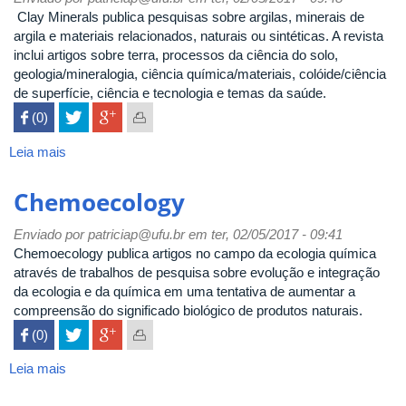
Clay Minerals publica pesquisas sobre argilas, minerais de
argila e materiais relacionados, naturais ou sintéticas. A revista
inclui artigos sobre terra, processos da ciência do solo,
geologia/mineralogia, ciência química/materiais, colóide/ciência
de superfície, ciência e tecnologia e temas da saúde.
 (0)

Leia mais
sobre
Clay
Minerals
Chemoecology
Enviado por
patriciap@ufu.br
em ter, 02/05/2017 - 09:41
Chemoecology publica artigos no campo da ecologia química
através de trabalhos de pesquisa sobre evolução e integração
da ecologia e da química em uma tentativa de aumentar a
compreensão do significado biológico de produtos naturais.
 (0)

Leia mais
sobre
Chemoecology