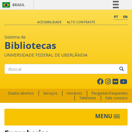
BRASIL
Simplifique!
PT
EN
ACESSIBILIDADE
ALTO CONTRASTE
Comunica BR
Participe
Sistema de
Acesso à informação
Bibliotecas
Legislação
UNIVERSIDADE FEDERAL DE UBERLÂNDIA
Canais
Buscar
Dados abertos
Serviços
Horários
Perguntas frequentes
Telefones
Fale conosco
MENU
Toggle 