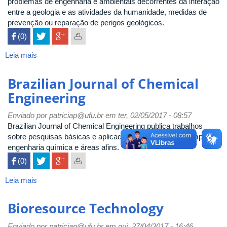
problemas de engenharia e ambientais decorrentes da interação
entre a geologia e as atividades da humanidade, medidas de
prevenção ou reparação de perigos geológicos.
 (0)

Leia mais
sobre
Bulletin
of
Brazilian Journal of Chemical
Engineering
Engineering
Geology
and
Enviado por
patriciap@ufu.br
em ter, 02/05/2017 - 08:57
the
Brazilian Journal of Chemical Engineering publica trabalhos
Environment
sobre pesquisas básicas e aplicadas e inovações no campo da
engenharia química e áreas afins.
 (0)

Leia mais
sobre
Brazilian
Journal
Bioresource Technology
of
Chemical
Enviado por
patriciap@ufu.br
em qui, 27/04/2017 - 16:46