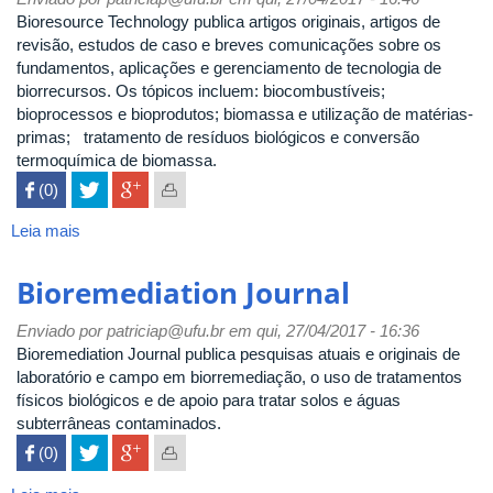
Engineering
Bioresource Technology publica artigos originais, artigos de
revisão, estudos de caso e breves comunicações sobre os
fundamentos, aplicações e gerenciamento de tecnologia de
biorrecursos. Os tópicos incluem: biocombustíveis;
bioprocessos e bioprodutos; biomassa e utilização de matérias-
primas; tratamento de resíduos biológicos e conversão
termoquímica de biomassa.
 (0)

Leia mais
sobre
Bioresource
Technology
Bioremediation Journal
Enviado por
patriciap@ufu.br
em qui, 27/04/2017 - 16:36
Bioremediation Journal publica pesquisas atuais e originais de
laboratório e campo em biorremediação, o uso de tratamentos
físicos biológicos e de apoio para tratar solos e águas
subterrâneas contaminados.
 (0)
