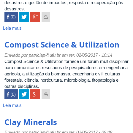
desastres e gestão de impactos, resposta e recuperação pós-
desastres.
 (0)

Leia mais
sobre
Disaster
Prevention
Compost Science & Utilization
and
Management
Enviado por
patriciap@ufu.br
em ter, 02/05/2017 - 10:14
Compost Science & Utilization fornece um fórum multidisciplinar
para comunicar os resultados de pesquisadores em engenharia
agrícola, a utilização da biomassa, engenharia civil, culturas
florestais, ciência, horticultura, microbiologia, fitopatologia e
outras disciplinas.
 (0)

Leia mais
sobre
Compost
Science
Clay Minerals
&
Utilization
Enviado por
patriciap@ufu.br
em ter, 02/05/2017 - 09:48