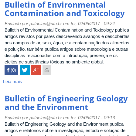
Bulletin of Environmental
Contamination and Toxicology
Enviado por
patriciap@ufu.br
em ter, 02/05/2017 - 09:24
Bulletin of Environmental Contamination and Toxicology publica
artigos revistos por pares descrevendo avanços e descobertas
nos campos de ar, solo, água, e a contaminação dos alimentos
e poluição, também publica artigos sobre metodologia e outras
disciplinas relacionadas com a introdução, presença e os
efeitos de substâncias tóxicas no ambiente global.
 (0)

Leia mais
sobre
Bulletin
of
Bulletin of Engineering Geology
Environmental
and the Environment
Contamination
and
Enviado por
patriciap@ufu.br
em ter, 02/05/2017 - 09:13
Toxicology
Bulletin of Engineering Geology and the Environment publica
artigos e relatórios sobre a investigação, estudo e solução de