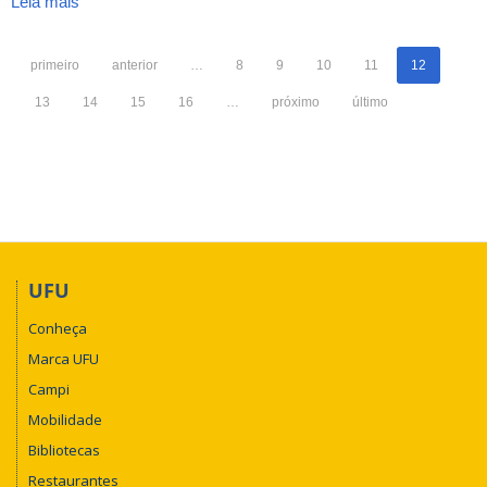
Leia mais
sobre
Bioremediation
Journal
primeiro
anterior
…
8
9
10
11
12
13
14
15
16
…
próximo
último
UFU
Conheça
Marca UFU
Campi
Mobilidade
Bibliotecas
Restaurantes