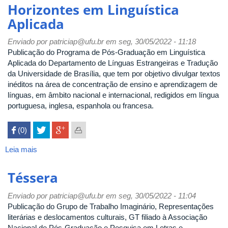
Heterotópica
Horizontes em Linguística
Aplicada
Enviado por
patriciap@ufu.br
em seg, 30/05/2022 - 11:18
Publicação do Programa de Pós-Graduação em Linguística
Aplicada do Departamento de Línguas Estrangeiras e Tradução
da Universidade de Brasília, que tem por objetivo divulgar textos
inéditos na área de concentração de ensino e aprendizagem de
línguas, em âmbito nacional e internacional, redigidos em língua
portuguesa, inglesa, espanhola ou francesa.
 (0)

Leia mais
sobre
Horizontes
em
Téssera
Linguística
Aplicada
Enviado por
patriciap@ufu.br
em seg, 30/05/2022 - 11:04
Publicação do Grupo de Trabalho Imaginário, Representações
literárias e deslocamentos culturais, GT filiado à Associação
Nacional de Pós-Graduação e Pesquisa em Letras e