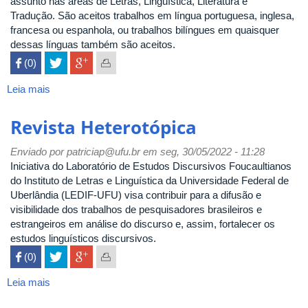
assunto nas áreas de Letras, Linguística, Literatura e
Tradução. São aceitos trabalhos em língua portuguesa, inglesa,
francesa ou espanhola, ou trabalhos bilíngues em quaisquer
dessas línguas também são aceitos.
 (0)

Leia mais
sobre
Letras
&
Revista Heterotópica
Letras
Enviado por
patriciap@ufu.br
em seg, 30/05/2022 - 11:28
Iniciativa do Laboratório de Estudos Discursivos Foucaultianos
do Instituto de Letras e Linguística da Universidade Federal de
Uberlândia (LEDIF-UFU) visa contribuir para a difusão e
visibilidade dos trabalhos de pesquisadores brasileiros e
estrangeiros em análise do discurso e, assim, fortalecer os
estudos linguísticos discursivos.
 (0)

Leia mais
sobre
Revista