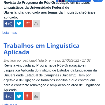
Revista do Programa de Pós-Graduação em Estudos
Linguísticos da Universidade Federal de
Ubnerlândia, dedicada aos temas da linguística teórica e
aplicada.
 (0)

Leia mais
sobre
Domínios
de
Trabalhos em Linguística
Linguagem
Aplicada
Enviado por
patriciap@ufu.br
em sex, 27/05/2022 - 17:02
Revista vinculada ao Programa de Pós-Graduação em
Linguística Aplicada do Instituto de Estudos da Linguagem da
Universidade Estadual de Campinas (Unicamp), Tem por
objetivo a divulgação de trabalhos inéditos e que contribuam
para a constante renovação e ampliação da área de Linguística
Aplicada.
 (0)

Leia mais
sobre