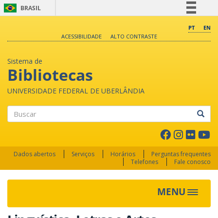
BRASIL
Simplifique!
PT
EN
ACESSIBILIDADE
ALTO CONTRASTE
Comunica BR
Participe
Sistema de
Acesso à informação
Bibliotecas
Legislação
UNIVERSIDADE FEDERAL DE UBERLÂNDIA
Canais
Buscar
Dados abertos
Serviços
Horários
Perguntas frequentes
Telefones
Fale conosco
MENU
Toggle 