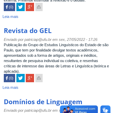
externa. Pretende estimular a reflexão e o debate.
 (0)

Leia mais
sobre
A
MARgem
Revista do GEL
Enviado por
patriciap@ufu.br
em sex, 27/05/2022 - 17:26
Publicação do Grupo de Estudos Linguísticos do Estado de são
Paulo, que tem por finalidade divulgar textos acadêmicos,
apresentados sob a forma de artigos, originais e inéditos,
resultantes de pesquisa individual ou coletiva, e resenhas
críticas de interesse das áreas de Letras e Linguística (teórica e
aplicada).
 (0)

Leia mais
sobre
Revista
do
Domínios de Linguagem
GEL
Enviado por
patriciap@ufu.br
em sex, 27/05/2022 - 17:14