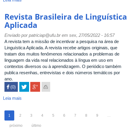
Trabalhos
em
Revista Brasileira de Linguística
Linguística
Aplicada
Aplicada
Enviado por
patriciap@ufu.br
em sex, 27/05/2022 - 16:57
A revista tem a missão de incentivar a pesquisa na área de
Linguística Aplicada. A revista recebe artigos originais, que
tratam dos muitos fenômenos relacionados a problemas de
linguagem da vida real relacionados à língua em uso em
contextos diversos ou à aprendizagem. O periódico também
publica resenhas, entrevistas e dois números temáticos por
ano.
 (0)

Leia mais
sobre
Revista
Brasileira
1
2
3
4
5
6
7
8
9
…
de
Linguística
próximo
último
Aplicada