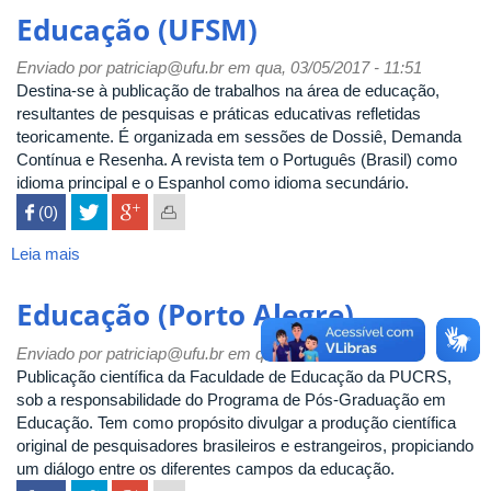
Avançados
Educação (UFSM)
Enviado por
patriciap@ufu.br
em qua, 03/05/2017 - 11:51
Destina-se à publicação de trabalhos na área de educação,
resultantes de pesquisas e práticas educativas refletidas
teoricamente. É organizada em sessões de Dossiê, Demanda
Contínua e Resenha. A revista tem o Português (Brasil) como
idioma principal e o Espanhol como idioma secundário.
 (0)

Leia mais
sobre
Educação
(UFSM)
Educação (Porto Alegre)
Enviado por
patriciap@ufu.br
em qua, 03/05/2017 - 11:46
Publicação científica da Faculdade de Educação da PUCRS,
sob a responsabilidade do Programa de Pós-Graduação em
Educação. Tem como propósito divulgar a produção científica
original de pesquisadores brasileiros e estrangeiros, propiciando
um diálogo entre os diferentes campos da educação.