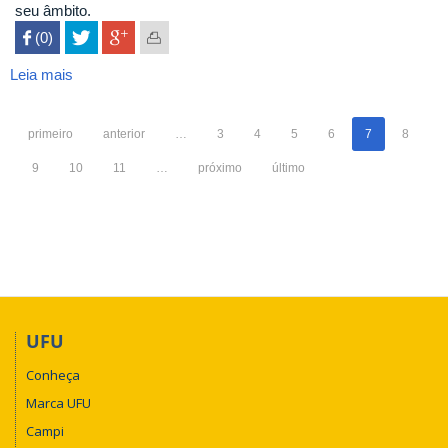
seu âmbito.
 (0)

Leia mais
sobre
Arte
&
primeiro
anterior
…
3
4
5
6
7
8
Ensaios
9
10
11
…
próximo
último
UFU
Conheça
Marca UFU
Campi