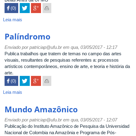
 (0)

Leia mais
sobre
Pós:
revista
Palíndromo
do
programa
Enviado por
patriciap@ufu.br
em qua, 03/05/2017 - 12:17
de
Publica trabalhos que tratem de temas no campo das artes
pós-
visuais, resultantes de pesquisas referentes a: processos
graduação
artísticos contemporâneos, ensino de arte, e teoria e história da
em
arte.
artes
 (0)

Leia mais
sobre
Palíndromo
Mundo Amazônico
Enviado por
patriciap@ufu.br
em qua, 03/05/2017 - 12:07
Publicação do Instituto Amazônico de Pesquisa da Universidad
Nacional de Colombia na Amazônia e Programa de Pós-