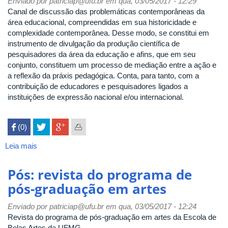
Enviado por
patriciap@ufu.br
em qua, 03/05/2017 - 12:29
Canal de discussão das problemáticas contemporâneas da
área educacional, compreendidas em sua historicidade e
complexidade contemporânea. Desse modo, se constitui em
instrumento de divulgação da produção científica de
pesquisadores da área da educação e afins, que em seu
conjunto, constituem um processo de mediação entre a ação e
a reflexão da práxis pedagógica. Conta, para tanto, com a
contribuição de educadores e pesquisadores ligados a
instituições de expressão nacional e/ou internacional.
 (0)

Leia mais
sobre
Reflexão
e
Pós: revista do programa de
Ação
pós-graduação em artes
Enviado por
patriciap@ufu.br
em qua, 03/05/2017 - 12:24
Revista do programa de pós-graduação em artes da Escola de
Belas Artes da UFMG