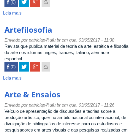
 (0)

Leia mais
sobre
Educação
(Porto
Artefilosofia
Alegre)
Enviado por
patriciap@ufu.br
em qua, 03/05/2017 - 11:38
Revista que publica material de teoria da arte, estética e filosofia
da arte nos idiomas: inglês, francês, italiano, alemão e
espanhol.
 (0)

Leia mais
sobre
Artefilosofia
Arte & Ensaios
Enviado por
patriciap@ufu.br
em qua, 03/05/2017 - 11:26
Veículo de apresentação de discussões e teorias sobre a
produção artística, quer no âmbito nacional ou internacional; de
divulgação de bibliografias de interesse para os estudiosos e
pesquisadores em artes visuais e das pesquisas realizadas em