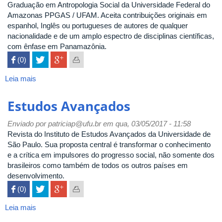
Graduação em Antropologia Social da Universidade Federal do
Amazonas PPGAS / UFAM. Aceita contribuições originais em
espanhol, Inglês ou portugueses de autores de qualquer
nacionalidade e de um amplo espectro de disciplinas científicas,
com ênfase em Panamazônia.
 (0)

Leia mais
sobre
Mundo
Amazônico
Estudos Avançados
Enviado por
patriciap@ufu.br
em qua, 03/05/2017 - 11:58
Revista do Instituto de Estudos Avançados da Universidade de
São Paulo. Sua proposta central é transformar o conhecimento
e a crítica em impulsores do progresso social, não somente dos
brasileiros como também de todos os outros países em
desenvolvimento.
 (0)

Leia mais
sobre
Estudos