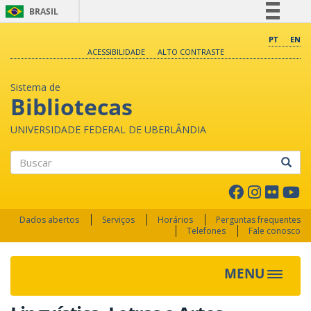
BRASIL
Simplifique!
PT
EN
ACESSIBILIDADE
ALTO CONTRASTE
Comunica BR
Participe
Sistema de
Acesso à informação
Bibliotecas
Legislação
UNIVERSIDADE FEDERAL DE UBERLÂNDIA
Canais
Buscar
Dados abertos
Serviços
Horários
Perguntas frequentes
Telefones
Fale conosco
MENU
Toggle 