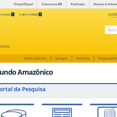
Simplifique!
Comunica BR
Participe
Acesso à infor
ACESS
ra a busca
3
Ir para o rodapé
4
Busc
ÂNDIA
Dados abertos
Serviços
Horários
Perguntas f
undo Amazônico
ortal da Pesquisa