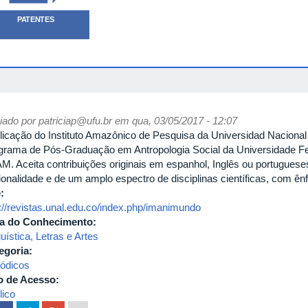
PATENTES
iado por
patriciap@ufu.br
em qua, 03/05/2017 - 12:07
licação do Instituto Amazônico de Pesquisa da Universidad Naciona
grama de Pós-Graduação em Antropologia Social da Universidade 
M. Aceita contribuições originais em espanhol, Inglês ou portuguese
ionalidade e de um amplo espectro de disciplinas científicas, com 
e:
p://revistas.unal.edu.co/index.php/imanimundo
a do Conhecimento:
uística, Letras e Artes
egoria:
iódicos
o de Acesso:
lico