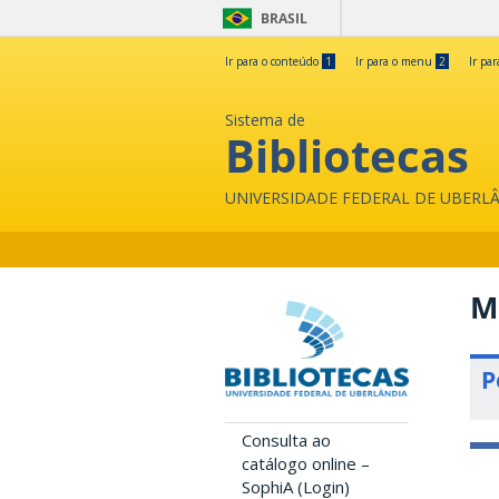
BRASIL
Ir para o conteúdo
1
Ir para o menu
2
Ir pa
Sistema de
Bibliotecas
UNIVERSIDADE FEDERAL DE UBERL
M
P
Consulta ao
catálogo online –
SophiA (Login)