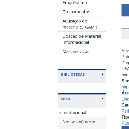
Empréstimo
Treinamentos
Aquisição de
material (SIGAMI)
Doação de Material
Informacional
Env
Mais serviços
Pub
Pro
UFA
BIBLIOTECAS
nac
Sit
htt
Áre
SISBI
Ling
Cat
Per
Institucional
Tip
Nossos números
Púb