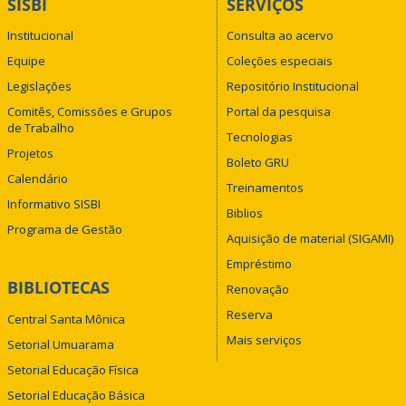
SISBI
SERVIÇOS
Institucional
Consulta ao acervo
Equipe
Coleções especiais
Legislações
Repositório Institucional
Comitês, Comissões e Grupos
Portal da pesquisa
de Trabalho
Tecnologias
Projetos
Boleto GRU
Calendário
Treinamentos
Informativo SISBI
Biblios
Programa de Gestão
Aquisição de material (SIGAMI)
Empréstimo
BIBLIOTECAS
Renovação
Reserva
Central Santa Mônica
Mais serviços
Setorial Umuarama
Setorial Educação Física
Setorial Educação Básica