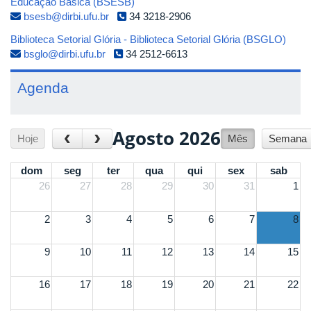
Educação Básica (BSESB)
bsesb@dirbi.ufu.br
34 3218-2906
Biblioteca Setorial Glória - Biblioteca Setorial Glória (BSGLO)
bsglo@dirbi.ufu.br
34 2512-6613
Agenda
Agosto 2026
‹
›
Hoje
Mês
Semana
dom
seg
ter
qua
qui
sex
sab
26
27
28
29
30
31
1
2
3
4
5
6
7
8
9
10
11
12
13
14
15
16
17
18
19
20
21
22