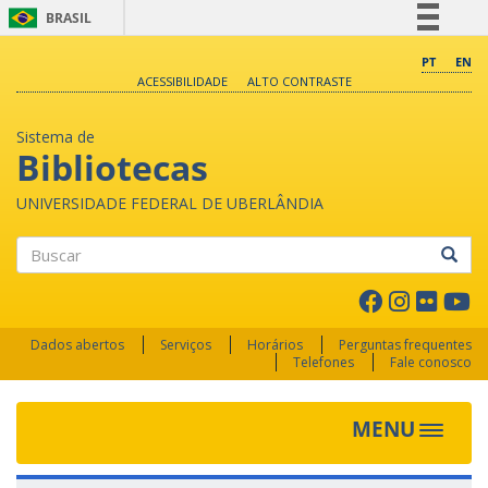
BRASIL
Simplifique!
PT
EN
ACESSIBILIDADE
ALTO CONTRASTE
Comunica BR
Participe
Sistema de
Acesso à informação
Bibliotecas
Legislação
UNIVERSIDADE FEDERAL DE UBERLÂNDIA
Canais
Buscar
Dados abertos
Serviços
Horários
Perguntas frequentes
Telefones
Fale conosco
MENU
Toggle 