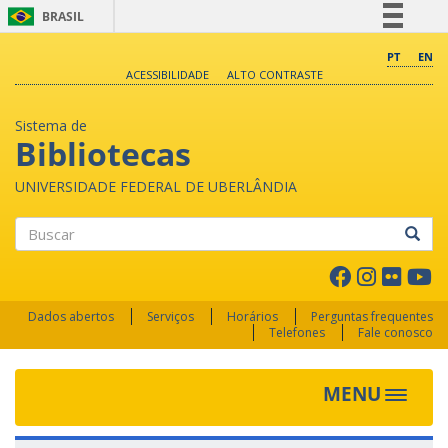
BRASIL
Simplifique!
PT
EN
ACESSIBILIDADE
ALTO CONTRASTE
Comunica BR
Participe
Sistema de
Acesso à informação
Bibliotecas
Legislação
UNIVERSIDADE FEDERAL DE UBERLÂNDIA
Canais
Buscar
Dados abertos
Serviços
Horários
Perguntas frequentes
Telefones
Fale conosco
MENU
Toggle 