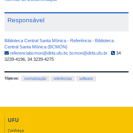
Responsável
Biblioteca Central Santa Mônica - Referência - Biblioteca
Central Santa Mônica (BCMON)
referenciabcmon@dirbi.ufu.br
,
bcmon@dirbi.ufu.br
34
3239-4196, 34 3239-4275
Tópicos:
normalização
referências
software
UFU
Conheça