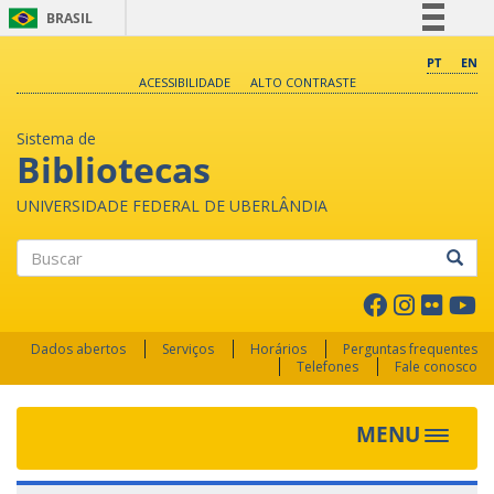
BRASIL
Simplifique!
PT
EN
ACESSIBILIDADE
ALTO CONTRASTE
Comunica BR
Participe
Sistema de
Acesso à informação
Bibliotecas
Legislação
UNIVERSIDADE FEDERAL DE UBERLÂNDIA
Canais
Buscar
Dados abertos
Serviços
Horários
Perguntas frequentes
Telefones
Fale conosco
MENU
Toggle 