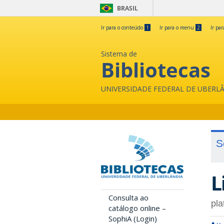
BRASIL
Ir para o conteúdo
1
Ir para o menu
2
Ir pa
Sistema de
Bibliotecas
UNIVERSIDADE FEDERAL DE UBERL
S
L
Consulta ao
pla
catálogo online –
SophiA (Login)