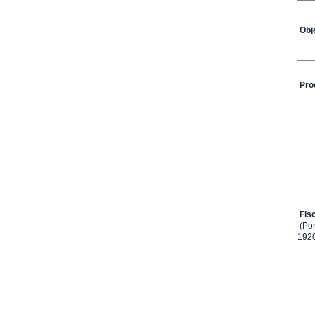
Obj
Pro
Fisc
(Por
192