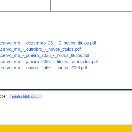
acervo_mb_-_dezembro_25_-_2_novos_titulos.pdf
acervo_mb_-_outrobro_-_novos_titulos.pdf
acervo_mb_-_janeiro_2026_-_novos_titulos.pdf
acervo_mb_-_janeiro_2026_-_titulos_removidos.pdf
acervo_mb_-_novos_titulos_-_junho_2026.pdf
cos:
minha biblioteca