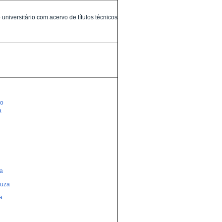
universitário com acervo de títulos técnicos
lo
a
a
uza
a