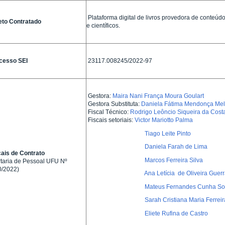
Plataforma digital de livros provedora de conteúdo 
eto Contratado
e científicos.
cesso SEI
23117.008245/2022-97
Gestora:
Maira Nani França Moura Goulart
Gestora Substituta:
Daniela Fátima Mendonça Me
Fiscal Técnico:
Rodrigo Leôncio Siqueira da Cost
Fiscais setoriais:
Victor Mariotto Palma
Tiago Leite Pinto
Daniela Farah de Lima
ais de Contrato
Marcos Ferreira Silva
taria de Pessoal UFU Nº
0/2022)
Ana Letícia de Oliveira Guerr
Mateus Fernandes Cunha So
Sarah Cristiana Maria Ferreir
Eliete Rufina de Castro