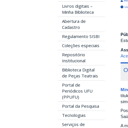
Mar
Livros digitais –
14/
Minha Biblioteca
Abertura de
Cadastro
Púb
Regulamento SISBI
Est
Coleções especiais
Ass
Repositório
Ace
Institucional
O
Biblioteca Digital
de Peças Teatrais
Portal de
Min
Periódicos UFU
títu
(PPUFU)
simu
Portal da Pesquisa
Pos
Tecnologias
Saú
Serviços de
A m