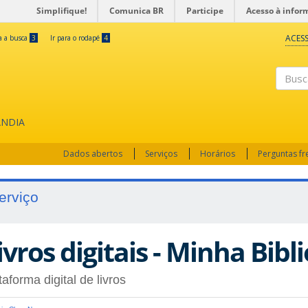
Simplifique!
Comunica BR
Participe
Acesso à infor
ACESS
ra a busca
3
Ir para o rodapé
4
Busc
ÂNDIA
Dados abertos
Serviços
Horários
Perguntas f
erviço
ivros digitais - Minha Bibl
taforma digital de livros