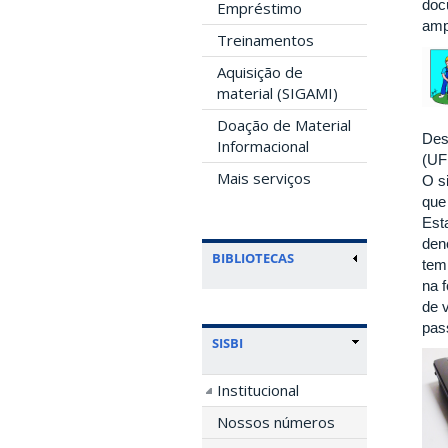
docu
Empréstimo
amp
Treinamentos
Aquisição de
material (SIGAMI)
Doação de Material
Des
Informacional
(UF
Mais serviços
O s
que
Est
den
BIBLIOTECAS
tem
na 
de 
pas
SISBI
Institucional
Nossos números