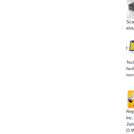
Scan
e/ou
t
Tecl
faci
nor
Rep
Inc
Just
O W