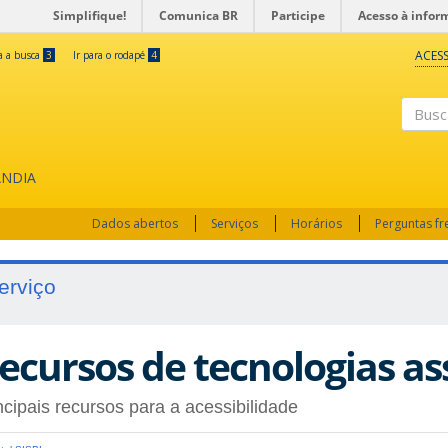
Simplifique!
Comunica BR
Participe
Acesso à infor
ACESS
ra a busca
3
Ir para o rodapé
4
Busc
ÂNDIA
Dados abertos
Serviços
Horários
Perguntas f
erviço
ecursos de tecnologias ass
ncipais recursos para a acessibilidade