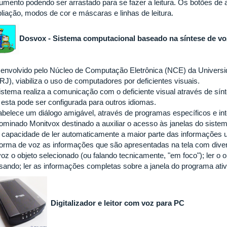
mento podendo ser arrastado para se fazer a leitura. Os botões de alt
liação, modos de cor e máscaras e linhas de leitura.
Dosvox - Sistema computacional baseado na síntese de vo
envolvido pelo Núcleo de Computação Eletrônica (NCE) da Universid
RJ), viabiliza o uso de computadores por deficientes visuais.
istema realiza a comunicação com o deficiente visual através de sí
 esta pode ser configurada para outros idiomas.
abelece um diálogo amigável, através de programas específicos e in
ominado Monitvox destinado a auxiliar o acesso às janelas do sistema
 capacidade de ler automaticamente a maior parte das informações 
forma de voz as informações que são apresentadas na tela com divers
voz o objeto selecionado (ou falando tecnicamente, "em foco"); ler o 
sando; ler as informações completas sobre a janela do programa ati
Digitalizador e leitor com voz para PC