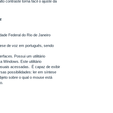
o contraste torna fácil o ajuste da
z
ade Federal do Rio de Janeiro
ntese de voz em português, sendo
terfaces. Possui um u
tilitário
 Windows. Este utilitário
usuais acessadas. É capaz de exibir
as possibilidades: ler em síntese
objeto sobre o qual o mouse está
vo.