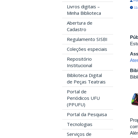
Por
Livros digitais –
11/
Minha Biblioteca
Abertura de
Cadastro
Púb
Regulamento SISBI
Est
Coleções especiais
Ass
Repositório
Ate
Institucional
Bib
Biblioteca Digital
Bib
de Peças Teatrais
Portal de
Periódicos UFU
(PPUFU)
Portal da Pesquisa
Pro
Tecnologias
com 
Alé
Serviços de