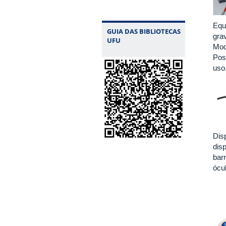
Equ
GUIA DAS BIBLIOTECAS
gra
UFU
Mod
Pos
us
Disp
dis
bar
ócu