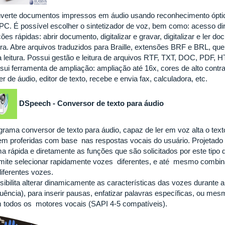
verte documentos impressos em áudio usando reconhecimento óptic
PC. É possível escolher o sintetizador de voz, bem como: acesso di
ões rápidas: abrir documento, digitalizar e gravar, digitalizar e ler d
tura. Abre arquivos traduzidos para Braille, extensões BRF e BRL, q
a leitura. Possui gestão e leitura de arquivos RTF, TXT, DOC, PDF
ui ferramenta de ampliação: ampliação até 16x, cores de alto contrast
er de áudio, editor de texto, recebe e envia fax, calculadora, etc.
DSpeech - Conversor de texto para áudio
grama
conversor de texto para áudio, capaz de ler em voz alta o text
em proferidas com base nas respostas vocais do usuário. Projetado 
ma rápida e diretamente as funções que são solicitados por este tipo
mite selecionar rapidamente vozes diferentes, e até mesmo combiná-l
diferentes vozes.
sibilita alterar dinamicamente as características das vozes durante 
quência), para inserir pausas, enfatizar palavras específicas, ou mes
 todos os motores vocais (SAPI 4-5 compatíveis).