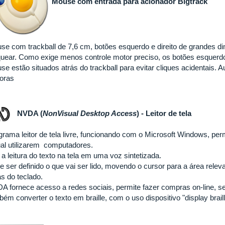
Mouse com entrada para acionador Bigtrack
se com trackball de 7,6 cm, botões esquerdo e direito de grandes di
quear. Como exige menos controle motor preciso, os botões esquerdo
se estão situados atrás do trackball para evitar cliques acidentais. 
oras
NVDA (
NonVisual Desktop Access
) - Leitor de tela
grama leitor de tela livre, funcionando com o Microsoft Windows, per
ual utilizarem computadores.
a leitura do texto na tela em uma voz sintetizada.
e ser definido o que vai ser lido, movendo o cursor para a área rele
as do teclado.
A fornece acesso a redes sociais, permite fazer compras on-line, se
ém converter o texto em braille, com o uso dispositivo "display brail