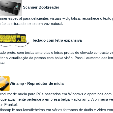
Scanner Bookreader
ner especial para deficientes visuais – digitaliza, reconhece o texto
 faz a leitura do texto com voz natural.
Teclado com letra expansiva
ado preto, com teclas amarelas e letras pretas de elevado contraste vi
litar a visualização da pessoa com baixa visão.
Possui aumento das let
mal.
Winamp - Reprodutor de mídia
rodutor de mídia para PCs baseados em Windows e aparelhos com An
. que atualmente pertence à empresa belga Radionamy. A primeira ve
in Frankel.
inamp lê arquivos/ficheiros em vários formatos de áudio e víde