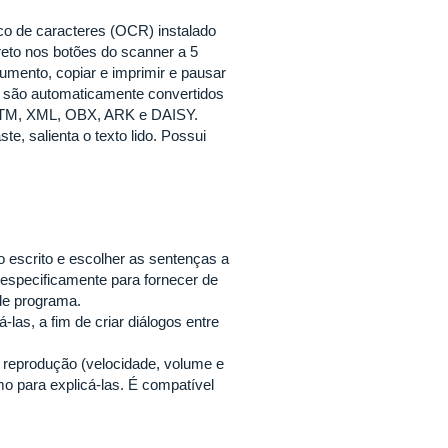
o de caracteres (OCR) instalado
reto nos botões do scanner a 5
ocumento, copiar e imprimir e pausar
ue são automaticamente convertidos
, HTM, XML, OBX, ARK e DAISY.
e, salienta o texto lido. Possui
o escrito e escolher as sentenças a
especificamente para fornecer de
 de programa.
as, a fim de criar diálogos entre
a reprodução (velocidade, volume e
mo para explicá-las. É compatível