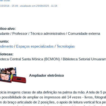
tal SISBI
10/2016 - 15:46 - atualizado em 25/09/2025 - 11:16
lico-alvo:
udante / Professor / Técnico administrativo / Comunidade externa
unto:
ndimento
/
Espaços especializados
/
Tecnologias
liotecas:
lioteca Central Santa Mônica (BCMON) / Biblioteca Setorial Umua
Ampliador eletrônico
picia imagens claras de alta definição na palma da mão. A tela de 5 
possibilidade de ampliar os impressos até 14 vezes - livros, fotografi
m do braço articulado de 2 posições, o apoio de leitura vertical fica