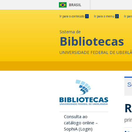
BRASIL
Ir para o conteúdo
1
Ir para o menu
2
Ir pa
Sistema de
Bibliotecas
UNIVERSIDADE FEDERAL DE UBERL
S
R
Consulta ao
pri
catálogo online –
SophiA (Login)