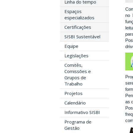
Linha do tempo
Con
Espaços
no 
especializados
funç
Certificações
lei
par
SISBI Sustentável
Poss
Equipe
driv
Legislações
Comitês,
Comissões e
Pro
Grupos de
ser
Trabalho
for
Projetos
Per
as 
Calendário
Pos
Informativo SISBI
fre
com
Programa de
Gestão