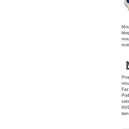
Mou
blo
mou
mot
Pro
vis
Faz 
Pod
set
NVD
tamb