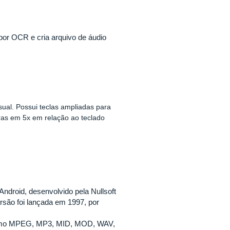
 por OCR e cria arquivo de áudio
sual.
Possui teclas ampliadas para
ras em 5x em relação ao teclado
droid, desenvolvido pela Nullsoft
rsão foi lançada em 1997, por
o como MPEG, MP3, MID, MOD, WAV,