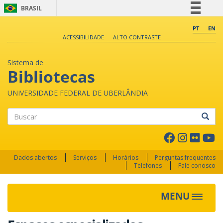
BRASIL
Simplifique!
PT
EN
ACESSIBILIDADE
ALTO CONTRASTE
Comunica BR
Participe
Sistema de
Acesso à informação
Bibliotecas
Legislação
UNIVERSIDADE FEDERAL DE UBERLÂNDIA
Canais
Buscar
Dados abertos
Serviços
Horários
Perguntas frequentes
Telefones
Fale conosco
MENU
Toggle 