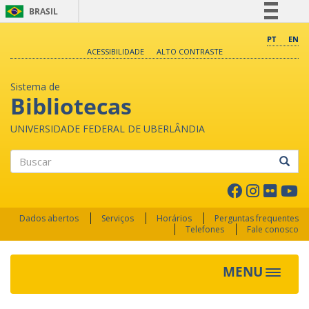
BRASIL
Simplifique!
PT
EN
ACESSIBILIDADE
ALTO CONTRASTE
Comunica BR
Participe
Sistema de
Acesso à informação
Bibliotecas
Legislação
UNIVERSIDADE FEDERAL DE UBERLÂNDIA
Canais
Buscar
Dados abertos
Serviços
Horários
Perguntas frequentes
Telefones
Fale conosco
MENU
Toggle 