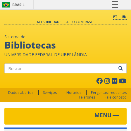
BRASIL
Simplifique!
PT
EN
ACESSIBILIDADE
ALTO CONTRASTE
Comunica BR
Participe
Sistema de
Acesso à informação
Bibliotecas
Legislação
UNIVERSIDADE FEDERAL DE UBERLÂNDIA
Canais
Buscar
Dados abertos
Serviços
Horários
Perguntas frequentes
Telefones
Fale conosco
MENU
Toggle 