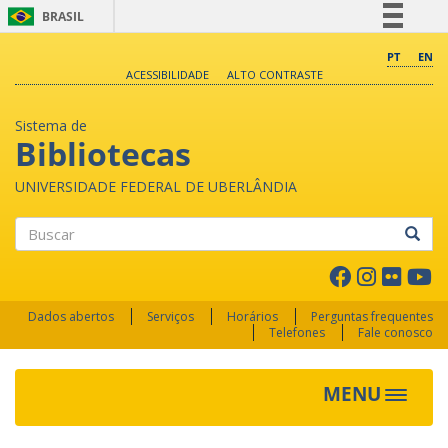
BRASIL
Simplifique!
PT
EN
ACESSIBILIDADE
ALTO CONTRASTE
Comunica BR
Participe
Sistema de
Acesso à informação
Bibliotecas
Legislação
UNIVERSIDADE FEDERAL DE UBERLÂNDIA
Canais
Buscar
Dados abertos
Serviços
Horários
Perguntas frequentes
Telefones
Fale conosco
MENU
Toggle 