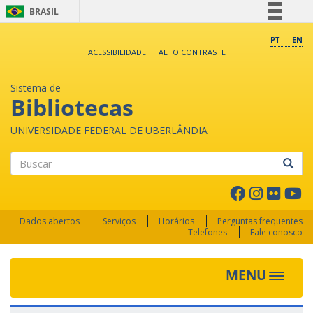
BRASIL
Simplifique!
PT
EN
ACESSIBILIDADE
ALTO CONTRASTE
Comunica BR
Participe
Sistema de
Acesso à informação
Bibliotecas
Legislação
UNIVERSIDADE FEDERAL DE UBERLÂNDIA
Canais
Buscar
Dados abertos
Serviços
Horários
Perguntas frequentes
Telefones
Fale conosco
MENU
Toggle 