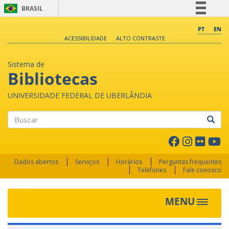
BRASIL
Simplifique!
PT
EN
ACESSIBILIDADE
ALTO CONTRASTE
Comunica BR
Participe
Sistema de
Acesso à informação
Bibliotecas
Legislação
UNIVERSIDADE FEDERAL DE UBERLÂNDIA
Canais
Buscar
Dados abertos
Serviços
Horários
Perguntas frequentes
Telefones
Fale conosco
MENU
Toggle 