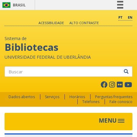
BRASIL
Simplifique!
PT
EN
ACESSIBILIDADE
ALTO CONTRASTE
Comunica BR
Participe
Sistema de
Acesso à informação
Bibliotecas
Legislação
UNIVERSIDADE FEDERAL DE UBERLÂNDIA
Canais
Buscar
Dados abertos
Serviços
Horários
Perguntas frequentes
Telefones
Fale conosco
MENU
Toggle 