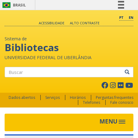
BRASIL
Simplifique!
PT
EN
ACESSIBILIDADE
ALTO CONTRASTE
Comunica BR
Participe
Sistema de
Acesso à informação
Bibliotecas
Legislação
UNIVERSIDADE FEDERAL DE UBERLÂNDIA
Canais
Buscar
Dados abertos
Serviços
Horários
Perguntas frequentes
Telefones
Fale conosco
MENU
Toggle 