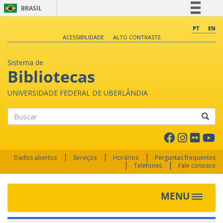
BRASIL
Simplifique!
PT
EN
ACESSIBILIDADE
ALTO CONTRASTE
Comunica BR
Participe
Sistema de
Acesso à informação
Bibliotecas
Legislação
UNIVERSIDADE FEDERAL DE UBERLÂNDIA
Canais
Buscar
Dados abertos
Serviços
Horários
Perguntas frequentes
Telefones
Fale conosco
MENU
Toggle 