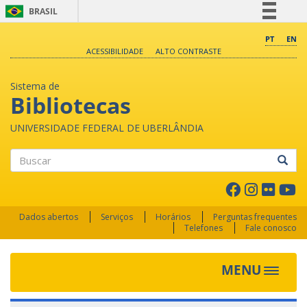
BRASIL
Simplifique!
PT
EN
ACESSIBILIDADE
ALTO CONTRASTE
Comunica BR
Participe
Sistema de
Acesso à informação
Bibliotecas
Legislação
UNIVERSIDADE FEDERAL DE UBERLÂNDIA
Canais
Buscar
Dados abertos
Serviços
Horários
Perguntas frequentes
Telefones
Fale conosco
MENU
Toggle 