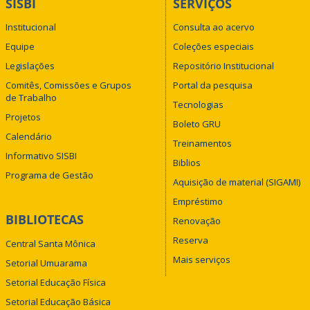
SISBI
SERVIÇOS
Institucional
Consulta ao acervo
Equipe
Coleções especiais
Legislações
Repositório Institucional
Comitês, Comissões e Grupos
Portal da pesquisa
de Trabalho
Tecnologias
Projetos
Boleto GRU
Calendário
Treinamentos
Informativo SISBI
Biblios
Programa de Gestão
Aquisição de material (SIGAMI)
Empréstimo
BIBLIOTECAS
Renovação
Reserva
Central Santa Mônica
Mais serviços
Setorial Umuarama
Setorial Educação Física
Setorial Educação Básica