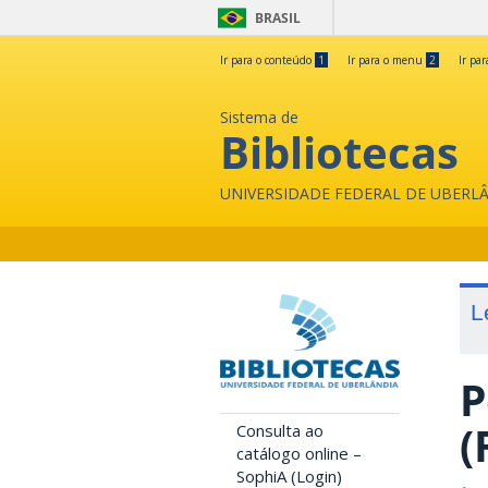
BRASIL
Ir para o conteúdo
1
Ir para o menu
2
Ir pa
Sistema de
Bibliotecas
UNIVERSIDADE FEDERAL DE UBERL
L
P
(
Consulta ao
catálogo online –
SophiA (Login)