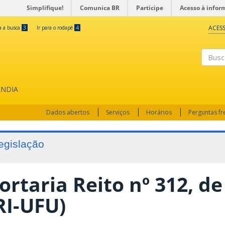
Simplifique!
Comunica BR
Participe
Acesso à infor
ACESS
ra a busca
3
Ir para o rodapé
4
Busc
ÂNDIA
Dados abertos
Serviços
Horários
Perguntas f
egislação
ortaria Reito nº 312, d
RI-UFU)