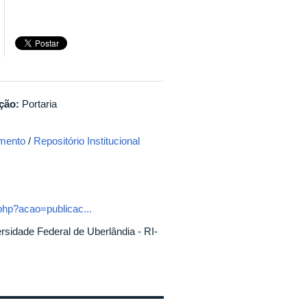
ação:
Portaria
mento
/
Repositório Institucional
.php?acao=publicac...
ersidade Federal de Uberlândia - RI-