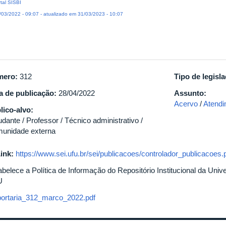
tal SISBI
03/2022 - 09:07 - atualizado em 31/03/2023 - 10:07
mero:
312
Tipo de legisl
a de publicação:
28/04/2022
Assunto:
Acervo
/
Atendi
lico-alvo:
dante / Professor / Técnico administrativo /
unidade externa
ink:
https://www.sei.ufu.br/sei/publicacoes/controlador_publicacoes
abelece a Política de Informação do Repositório Institucional da Univ
U
portaria_312_marco_2022.pdf