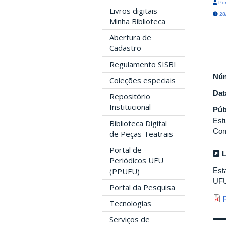
Por
Livros digitais –
28/
Minha Biblioteca
Abertura de
Cadastro
Regulamento SISBI
Nú
Coleções especiais
Dat
Repositório
Institucional
Púb
Estu
Biblioteca Digital
Com
de Peças Teatrais
Portal de
L
Periódicos UFU
Est
(PPUFU)
UF
Portal da Pesquisa
Tecnologias
Serviços de