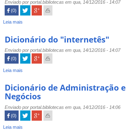
Enviado por
portal.bibliotecas
em qua, 14/12/2016 - 14:07
 (0)

Leia mais
sobre
Dicionários
online
Dicionário do "internetês"
Enviado por
portal.bibliotecas
em qua, 14/12/2016 - 14:07
 (0)

Leia mais
sobre
Dicionário
do
Dicionário de Administração e
"internetês"
Negócios
Enviado por
portal.bibliotecas
em qua, 14/12/2016 - 14:06
 (0)

Leia mais
sobre
Dicionário