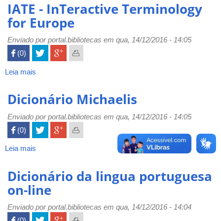
de
IATE - InTeractive Terminology
Administração
for Europe
e
Negócios
Enviado por
portal.bibliotecas
em qua, 14/12/2016 - 14:05
 (0)

Leia mais
sobre
IATE
-
Dicionário Michaelis
InTeractive
Terminology
Enviado por
portal.bibliotecas
em qua, 14/12/2016 - 14:05
for
 (0)

Europe
Leia mais
sobre
Dicionário
Michaelis
Dicionário da lingua portuguesa
on-line
Enviado por
portal.bibliotecas
em qua, 14/12/2016 - 14:04
 (0)
