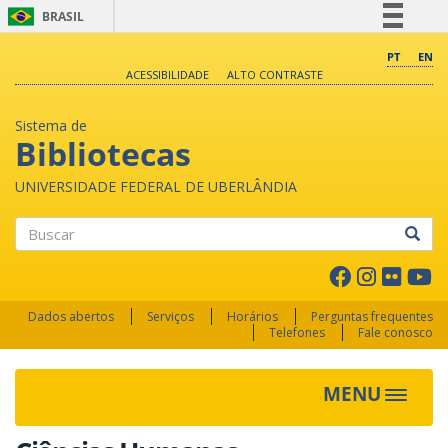
BRASIL
Simplifique!
PT
EN
ACESSIBILIDADE
ALTO CONTRASTE
Comunica BR
Participe
Sistema de
Acesso à informação
Bibliotecas
Legislação
UNIVERSIDADE FEDERAL DE UBERLÂNDIA
Canais
Buscar
Dados abertos
Serviços
Horários
Perguntas frequentes
Telefones
Fale conosco
MENU
Toggle 