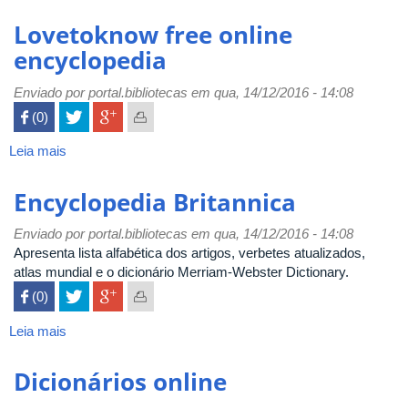
Wikipédia
Lovetoknow free online
encyclopedia
Enviado por
portal.bibliotecas
em qua, 14/12/2016 - 14:08
 (0)

Leia mais
sobre
Lovetoknow
free
Encyclopedia Britannica
online
encyclopedia
Enviado por
portal.bibliotecas
em qua, 14/12/2016 - 14:08
Apresenta lista alfabética dos artigos, verbetes atualizados,
atlas mundial e o dicionário Merriam-Webster Dictionary.
 (0)

Leia mais
sobre
Encyclopedia
Britannica
Dicionários online