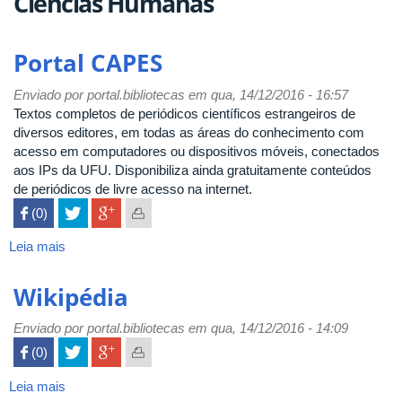
Ciências Humanas
Portal CAPES
Enviado por
portal.bibliotecas
em qua, 14/12/2016 - 16:57
Textos completos de periódicos científicos estrangeiros de
diversos editores, em todas as áreas do conhecimento com
acesso em computadores ou dispositivos móveis, conectados
aos IPs da UFU. Disponibiliza ainda gratuitamente conteúdos
de periódicos de livre acesso na internet.
 (0)

Leia mais
sobre
Portal
CAPES
Wikipédia
Enviado por
portal.bibliotecas
em qua, 14/12/2016 - 14:09
 (0)

Leia mais
sobre