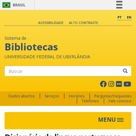
BRASIL
Simplifique!
PT
EN
ACESSIBILIDADE
ALTO CONTRASTE
Comunica BR
Participe
Sistema de
Acesso à informação
Bibliotecas
Legislação
UNIVERSIDADE FEDERAL DE UBERLÂNDIA
Canais
Buscar
Dados abertos
Serviços
Horários
Perguntas frequentes
Telefones
Fale conosco
MENU
Toggle 