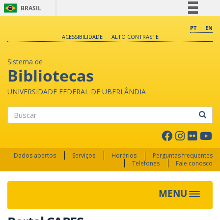
BRASIL
Simplifique!
PT
EN
ACESSIBILIDADE
ALTO CONTRASTE
Comunica BR
Participe
Sistema de
Acesso à informação
Bibliotecas
Legislação
UNIVERSIDADE FEDERAL DE UBERLÂNDIA
Canais
Buscar
Dados abertos
Serviços
Horários
Perguntas frequentes
Telefones
Fale conosco
MENU
Toggle 