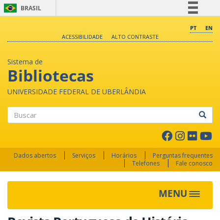
BRASIL
Simplifique!
PT
EN
ACESSIBILIDADE
ALTO CONTRASTE
Comunica BR
Participe
Sistema de
Acesso à informação
Bibliotecas
Legislação
UNIVERSIDADE FEDERAL DE UBERLÂNDIA
Canais
Buscar
Dados abertos
Serviços
Horários
Perguntas frequentes
Telefones
Fale conosco
MENU
Toggle 