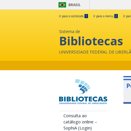
BRASIL
Ir para o conteúdo
1
Ir para o menu
2
Ir pa
Sistema de
Bibliotecas
UNIVERSIDADE FEDERAL DE UBERL
P
Consulta ao
catálogo online –
SophiA (Login)