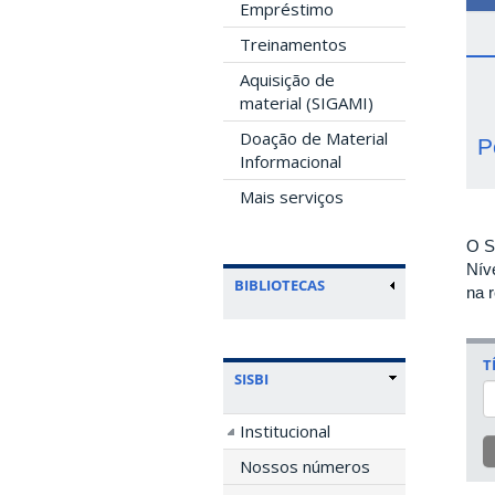
Empréstimo
Treinamentos
Aquisição de
material (SIGAMI)
Doação de Material
P
Informacional
Mais serviços
O S
Níve
BIBLIOTECAS
na 
T
SISBI
Institucional
Nossos números