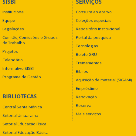
SISBI
SERVIÇOS
Institucional
Consulta ao acervo
Equipe
Coleções especiais
Legislações
Repositório Institucional
Comitês, Comissões e Grupos
Portal da pesquisa
de Trabalho
Tecnologias
Projetos
Boleto GRU
Calendário
Treinamentos
Informativo SISBI
Biblios
Programa de Gestão
Aquisição de material (SIGAMI)
Empréstimo
BIBLIOTECAS
Renovação
Reserva
Central Santa Mônica
Mais serviços
Setorial Umuarama
Setorial Educação Física
Setorial Educação Básica