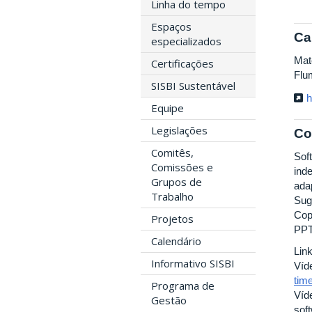
Linha do tempo
Espaços
Ca
especializados
Mat
Certificações
Flum
SISBI Sustentável
h
Equipe
Legislações
Co
Comitês,
Soft
Comissões e
ind
Grupos de
ada
Trabalho
Sug
Cop
Projetos
PPT
Calendário
Lin
Informativo SISBI
Víd
tim
Programa de
Víd
Gestão
sof