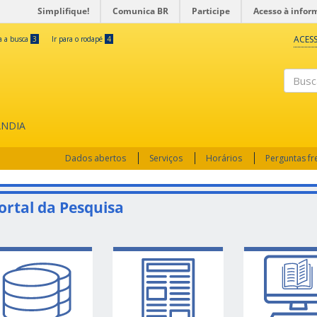
Simplifique!
Comunica BR
Participe
Acesso à infor
ACESS
ra a busca
3
Ir para o rodapé
4
Busc
ÂNDIA
Dados abertos
Serviços
Horários
Perguntas f
ortal da Pesquisa