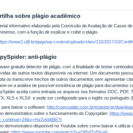
rtilha sobre plágio acadêmico
erial informativo elaborado pela Comissão de Avaliação de Casos de
inense, com a função de explicar e coibir o plágio.
ttps://www2.ufjf.br/ppga/wp-content/uploads/sites/132/2017/10/Cartilh
pySpider: anti-plágio
ware gratuito detector de plágio, com a finalidade de testar conteúdo
evidas de outros textos disponíveis na internet. Um documento pos
pta ou transcreve trechos de outros documentos sem apresentar citaçõ
ere-se a análise de possível existência de plágio para documentos
ySpider aceita como entrada os arquivos nos formatos DOC, PDF,
X, XLS e XLSX e pode ser configurado para o inglês ou português (B
k para baixar o software:
http://copyspider.com.br/main/pt-br/downloa
eo demonstrativo sobre o funcionamento do Copyspider:
https://ww
e_continue=24&v=Ha7vkb6BE7I
eo demonstrativo disponível no Youtube sobre como baixar e utilizar 
tware:
https://www.youtube.com/watch?v=QBVIZu5V-p0