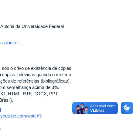
 Autoria da Universidade Federal
a-plagio-U...
s sob o crivo de existência de cópias
sui cópias indevidas quando o mesmo
es de referências (bibliográficas).
 com semelhança acima de 3%.
 TXT, HTML, RTF, DOCX, PPT,
rasil).
d
w.youtube.com/watch?
o