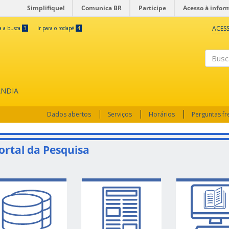
Simplifique!
Comunica BR
Participe
Acesso à infor
ACESS
ra a busca
3
Ir para o rodapé
4
Busc
ÂNDIA
Dados abertos
Serviços
Horários
Perguntas f
ortal da Pesquisa