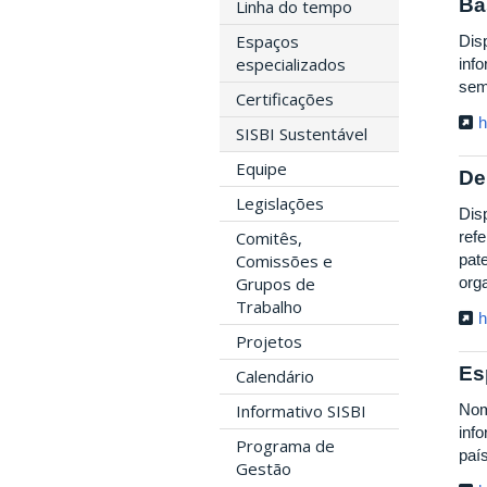
Ba
Linha do tempo
Espaços
Disp
especializados
inf
sem
Certificações
h
SISBI Sustentável
Equipe
De
Legislações
Dis
Comitês,
ref
Comissões e
pat
Grupos de
org
Trabalho
h
Projetos
Es
Calendário
Informativo SISBI
Nom
inf
Programa de
paí
Gestão