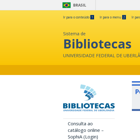
BRASIL
Ir para o conteúdo
1
Ir para o menu
2
Ir pa
Sistema de
Bibliotecas
UNIVERSIDADE FEDERAL DE UBERL
P
Consulta ao
catálogo online –
SophiA (Login)