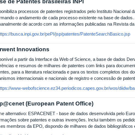
se de Patentes brasileiras INPI
onibiliza processos de patentes registrados pelo Instituto Nacional da
ormando o andamento de cada processo existente na base de dados. 
analmente de acordo com as informações publicadas na Revista da P
ttps://busca.inpi.gov.br/pePI/jsp/patentes/PatenteSearchBasico.jsp
rwent Innovations
ponível a partir da Interface da Web of Science, a base de dados Der
erências e resumos de milhares de patentes com links para document
entes, para a literatura relacionada e para os textos completos dos d
anismos internacionais e nacionais de registro e concessão de patent
ttps://www-webofscience.ez34.periodicos.capes.gov.br/wos/diidw/ba
p@cenet (European Patent Office)
e alternativo: ESPACENET - base de dados desenvolvida pelo Europ
ormações sobre patentes e outras invenções. Inclui também os pedid
ses membros da EPO, dispondo de milhares de dados bibliográficos 