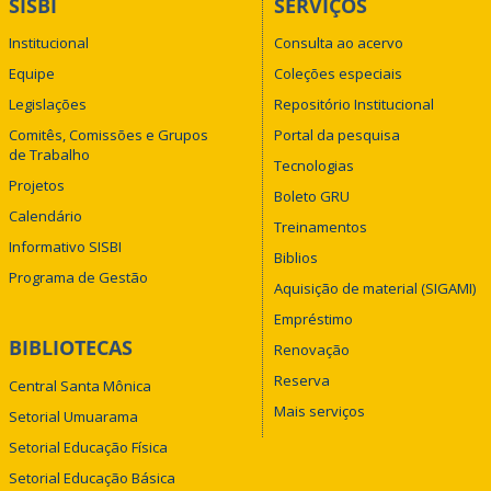
SISBI
SERVIÇOS
Institucional
Consulta ao acervo
Equipe
Coleções especiais
Legislações
Repositório Institucional
Comitês, Comissões e Grupos
Portal da pesquisa
de Trabalho
Tecnologias
Projetos
Boleto GRU
Calendário
Treinamentos
Informativo SISBI
Biblios
Programa de Gestão
Aquisição de material (SIGAMI)
Empréstimo
BIBLIOTECAS
Renovação
Reserva
Central Santa Mônica
Mais serviços
Setorial Umuarama
Setorial Educação Física
Setorial Educação Básica