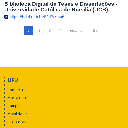
Biblioteca Digital de Teses e Dissertações -
Universidade Católica de Brasília (UCB)
https://bdtd.ucb.br:8443/jspui/
1
2
3
4
próximo ›
fim »
UFU
Conheça
Marca UFU
Campi
Mobilidade
Bibliotecas