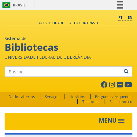
BRASIL
Simplifique!
PT
EN
ACESSIBILIDADE
ALTO CONTRASTE
Comunica BR
Participe
Sistema de
Acesso à informação
Bibliotecas
Legislação
UNIVERSIDADE FEDERAL DE UBERLÂNDIA
Canais
Buscar
Dados abertos
Serviços
Horários
Perguntas frequentes
Telefones
Fale conosco
MENU
Toggle 