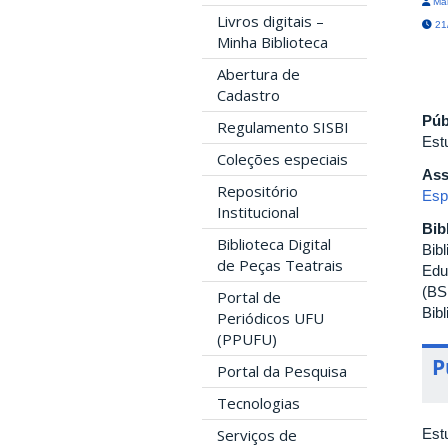
Mar
Livros digitais –
21/
Minha Biblioteca
Abertura de
Cadastro
Púb
Regulamento SISBI
Est
Coleções especiais
Ass
Repositório
Esp
Institucional
Bib
Biblioteca Digital
Bib
de Peças Teatrais
Edu
(BS
Portal de
Bib
Periódicos UFU
(PPUFU)
P
Portal da Pesquisa
Tecnologias
Serviços de
Est