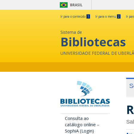
BRASIL
Ir para o conteúdo
1
Ir para o menu
2
Ir pa
Sistema de
Bibliotecas
UNIVERSIDADE FEDERAL DE UBERL
S
R
Consulta ao
Sal
catálogo online –
SophiA (Login)