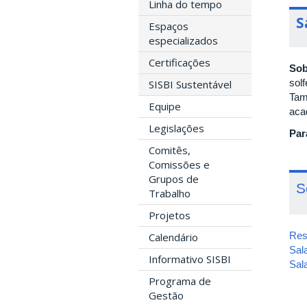
Linha do tempo
S
Espaços
especializados
Certificações
Sob
solf
SISBI Sustentável
Tam
Equipe
aca
Legislações
Par
Comitês,
Comissões e
Grupos de
S
Trabalho
Projetos
Res
Calendário
Sal
Informativo SISBI
Sal
Programa de
Gestão