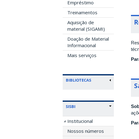
Empréstimo
Treinamentos
R
Aquisição de
material (SIGAMI)
Doação de Material
Res
Informacional
téc
Mais serviços
Par
BIBLIOTECAS
S
SISBI
Sob
açõe
Institucional
Par
Nossos números