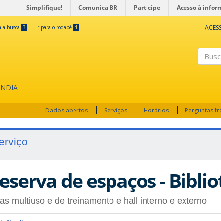
Simplifique!
Comunica BR
Participe
Acesso à infor
ACESS
ra a busca
3
Ir para o rodapé
4
Busc
ÂNDIA
Dados abertos
Serviços
Horários
Perguntas f
erviço
eserva de espaços - Bibli
as multiuso e de treinamento e hall interno e externo