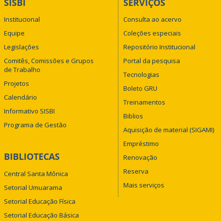
SISBI
SERVIÇOS
Institucional
Consulta ao acervo
Equipe
Coleções especiais
Legislações
Repositório Institucional
Comitês, Comissões e Grupos
Portal da pesquisa
de Trabalho
Tecnologias
Projetos
Boleto GRU
Calendário
Treinamentos
Informativo SISBI
Biblios
Programa de Gestão
Aquisição de material (SIGAMI)
Empréstimo
BIBLIOTECAS
Renovação
Reserva
Central Santa Mônica
Mais serviços
Setorial Umuarama
Setorial Educação Física
Setorial Educação Básica