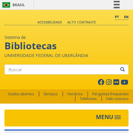
BRASIL
Simplifique!
PT
EN
ACESSIBILIDADE
ALTO CONTRASTE
Comunica BR
Participe
Sistema de
Acesso à informação
Bibliotecas
Legislação
UNIVERSIDADE FEDERAL DE UBERLÂNDIA
Canais
Buscar
Dados abertos
Serviços
Horários
Perguntas frequentes
Telefones
Fale conosco
MENU
Toggle 