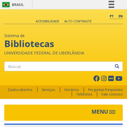
BRASIL
Simplifique!
PT
EN
ACESSIBILIDADE
ALTO CONTRASTE
Comunica BR
Participe
Sistema de
Acesso à informação
Bibliotecas
Legislação
UNIVERSIDADE FEDERAL DE UBERLÂNDIA
Canais
Buscar
Dados abertos
Serviços
Horários
Perguntas frequentes
Telefones
Fale conosco
MENU
Toggle 