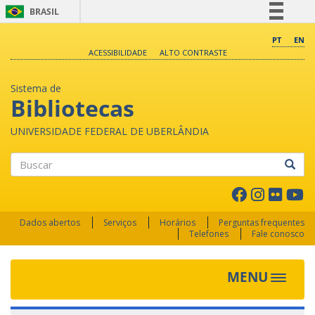
BRASIL
Simplifique!
PT
EN
ACESSIBILIDADE
ALTO CONTRASTE
Comunica BR
Participe
Sistema de
Acesso à informação
Bibliotecas
Legislação
UNIVERSIDADE FEDERAL DE UBERLÂNDIA
Canais
Buscar
Dados abertos
Serviços
Horários
Perguntas frequentes
Telefones
Fale conosco
MENU
Toggle 